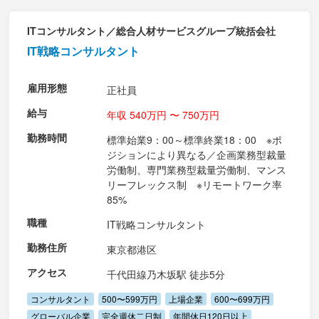
ITコンサルタント／総合人材サービスグループ統括会社
IT戦略コンサルタント
雇用形態
正社員
給与
年収 540万円 〜 750万円
勤務時間
標準始業9：00～標準終業18：00 ※ポ
ジションにより異なる／企画業務型裁量
労働制、専門業務型裁量労働制、マンス
リーフレックス制 ※リモートワーク率
85%
職種
IT戦略コンサルタント
勤務住所
東京都港区
アクセス
千代田線乃木坂駅 徒歩5分
コンサルタント
500〜599万円
上場企業
600〜699万円
グローバル企業
完全週休二日制
年間休日120日以上