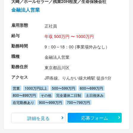
大崎／ホールセラー／残業20H程度／生命保険会社
金融法人営業
雇用形態
正社員
給与
年収 500万円 〜 1000万円
勤務時間
9：00～18：00 (事業場外みなし）
職種
金融法人営業
勤務住所
東京都品川区
アクセス
JR各線、りんかい線大崎駅 徒歩1分
営業
1000万円以上
500〜599万円
600〜699万円
800〜899万円
その他
完全週休二日制
土日祝休み
在宅勤務あり
900〜999万円
700〜799万円
応募フォーム
詳細を見る