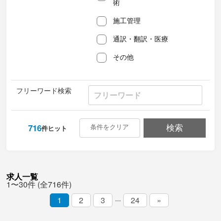
術
施工管理
通訳・翻訳・医療
その他
フリーワード検索
716
条件をクリア
検索
件ヒット
求人一覧
1〜30件 (全716件)
...
1
2
3
24
»