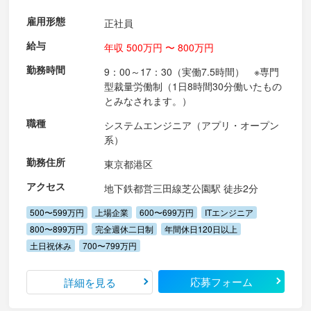
雇用形態
正社員
給与
年収 500万円 〜 800万円
勤務時間
9：00～17：30（実働7.5時間） ※専門
型裁量労働制（1日8時間30分働いたもの
とみなされます。）
職種
システムエンジニア（アプリ・オープン
系）
勤務住所
東京都港区
アクセス
地下鉄都営三田線芝公園駅 徒歩2分
500〜599万円
上場企業
600〜699万円
ITエンジニア
800〜899万円
完全週休二日制
年間休日120日以上
土日祝休み
700〜799万円
応募フォーム
詳細を見る