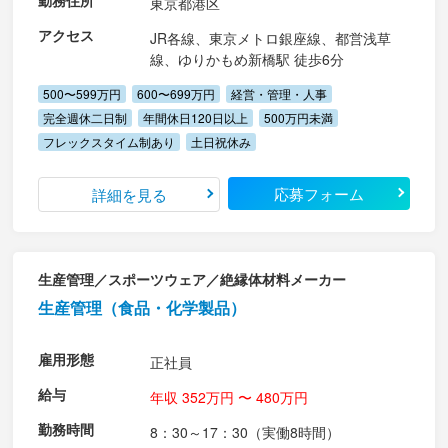
勤務住所
東京都港区
アクセス
JR各線、東京メトロ銀座線、都営浅草
線、ゆりかもめ新橋駅 徒歩6分
500〜599万円
600〜699万円
経営・管理・人事
完全週休二日制
年間休日120日以上
500万円未満
フレックスタイム制あり
土日祝休み
応募フォーム
詳細を見る
生産管理／スポーツウェア／絶縁体材料メーカー
生産管理（食品・化学製品）
雇用形態
正社員
給与
年収 352万円 〜 480万円
勤務時間
8：30～17：30（実働8時間）