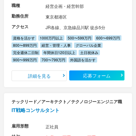
職種
経営企画・経営幹部
勤務住所
東京都港区
アクセス
JR各線、京急線品川駅 徒歩5分
資格を活かす
1000万円以上
500〜599万円
600〜699万円
800〜899万円
経営・管理・人事
グローバル企業
完全週休二日制
年間休日120日以上
土日祝休み
900〜999万円
700〜799万円
外国語を活かす
応募フォーム
詳細を見る
テックリード／アーキテクト／テクノロジーエンジニア職
IT戦略コンサルタント
雇用形態
正社員