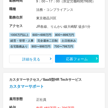
勤務時間
9：00～17：00（所定労働時間7時間）
職種
法務・コンプライアンス
勤務住所
東京都品川区
アクセス
JR各線、りんかい線大崎駅 徒歩1分
1000万円以上
600〜699万円
800〜899万円
経営・管理・人事
完全週休二日制
土日祝休み
在宅勤務あり
900〜999万円
700〜799万円
応募フォーム
詳細を見る
カスタマーサクセス／SaaS型HR Techサービス
カスタマーサポート
雇用形態
正社員
給与
年収 450万円 〜 700万円