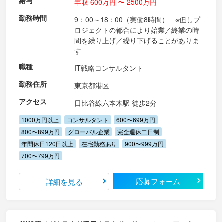
給与
年収 600万円 〜 2500万円
勤務時間
9：00～18：00（実働8時間） ※但しプ
ロジェクトの都合により始業／終業の時
間を繰り上げ／繰り下げることがありま
す
職種
IT戦略コンサルタント
勤務住所
東京都港区
アクセス
日比谷線六本木駅 徒歩2分
1000万円以上
コンサルタント
600〜699万円
800〜899万円
グローバル企業
完全週休二日制
年間休日120日以上
在宅勤務あり
900〜999万円
700〜799万円
応募フォーム
詳細を見る