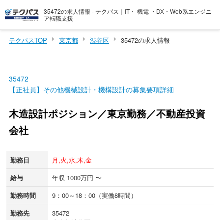
35472の求人情報 - テクパス｜IT・ 機電 ・DX・Web系エンジニ
ア転職支援
テクパスTOP
東京都
渋谷区
35472の求人情報
35472
【正社員】その他機械設計・機構設計の募集要項詳細
木造設計ポジション／東京勤務／不動産投資
会社
勤務日
月,火,水,木,金
給与
年収 1000万円 〜
勤務時間
9：00～18：00（実働8時間）
勤務先
35472