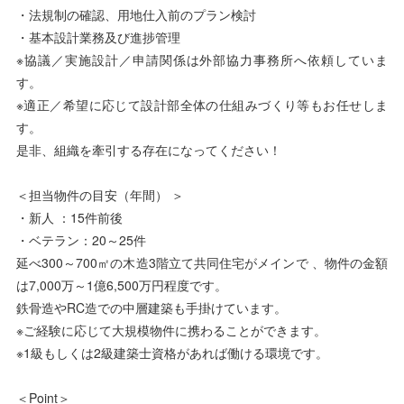
・法規制の確認、用地仕入前のプラン検討
・基本設計業務及び進捗管理
※協議／実施設計／申請関係は外部協力事務所へ依頼していま
す。
※適正／希望に応じて設計部全体の仕組みづくり等もお任せしま
す。
是非、組織を牽引する存在になってください！
＜担当物件の目安（年間） ＞
・新人 ：15件前後
・ベテラン：20～25件
延べ300～700㎡の木造3階立て共同住宅がメインで 、物件の金額
は7,000万～1億6,500万円程度です。
鉄骨造やRC造での中層建築も手掛けています。
※ご経験に応じて大規模物件に携わることができます。
※1級もしくは2級建築士資格があれば働ける環境です。
＜Point＞