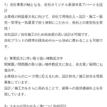
1）当社事業の軸となる、自社オリジナル新築木造アパートを設
計
お客様の利益最大化に向けて、自社で用地仕入～設計・施工～販
売～管理を一気通貫で担う体制にこだわり、他社との差別化を実
現！
自社設計／自社施工のため自由度の高い設計が可能です。
自社ブランドの標準仕様決めやルール決めに携わることも可能で
す。
2）事業拡大に伴い取り扱い棟数拡大中
関東圏／関西圏の取り扱い物件数拡大に加え、名古屋／福岡にも
進出中。
お客様からのニーズ増に応えるため、設計担当／施工担当を増員
募集しています。
設計／施工力をさらに高めることで、顧客への提供価値向上を目
指しています。
3）スキルが活かせる／身につく自由設計