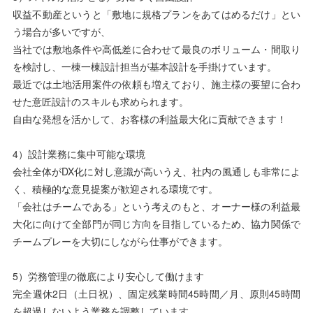
収益不動産というと「敷地に規格プランをあてはめるだけ」とい
う場合が多いですが、
当社では敷地条件や高低差に合わせて最良のボリューム・間取り
を検討し、一棟一棟設計担当が基本設計を手掛けています。
最近では土地活用案件の依頼も増えており、施主様の要望に合わ
せた意匠設計のスキルも求められます。
自由な発想を活かして、お客様の利益最大化に貢献できます！
4）設計業務に集中可能な環境
会社全体がDX化に対し意識が高いうえ、社内の風通しも非常によ
く、積極的な意見提案が歓迎される環境です。
「会社はチームである」という考えのもと、オーナー様の利益最
大化に向けて全部門が同じ方向を目指しているため、協力関係で
チームプレーを大切にしながら仕事ができます。
5）労務管理の徹底により安心して働けます
完全週休2日（土日祝）、固定残業時間45時間／月、原則45時間
を超過しないよう業務を調整しています。