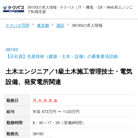
38193の求人情報 - テクパス｜IT・ 機電 ・DX・Web系エンジニ
ア転職支援
テクパスTOP
東京都
港区
38193の求人情報
38193
【正社員】生産技術（建築・土木・設備）の募集要項詳細
土木エンジニア／1級土木施工管理技士・電気
設備、発変電所関連
勤務日
月,火,水,木,金
給与
年収 673万円 〜 1123万円
勤務時間
8：30～17：30（実働8時間）
勤務先
38193