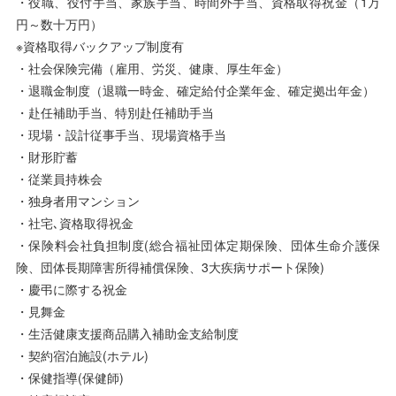
・役職、役付手当、家族手当、時間外手当、資格取得祝金（1万
円～数十万円）
※資格取得バックアップ制度有
・社会保険完備（雇用、労災、健康、厚生年金）
・退職金制度（退職一時金、確定給付企業年金、確定拠出年金）
・赴任補助手当、特別赴任補助手当
・現場・設計従事手当、現場資格手当
・財形貯蓄
・従業員持株会
・独身者用マンション
・社宅､資格取得祝金
・保険料会社負担制度(総合福祉団体定期保険、団体生命介護保
険、団体長期障害所得補償保険、3大疾病サポート保険)
・慶弔に際する祝金
・見舞金
・生活健康支援商品購入補助金支給制度
・契約宿泊施設(ホテル)
・保健指導(保健師)