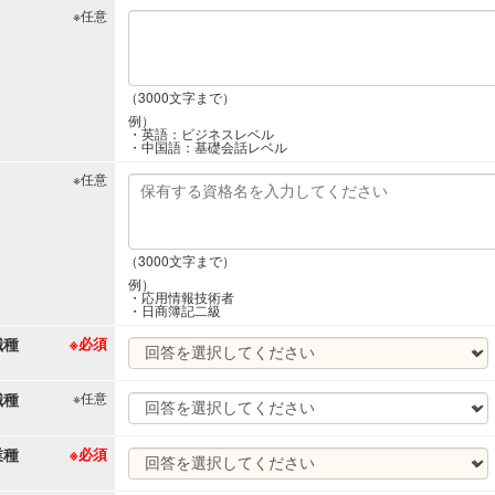
※任意
（3000文字まで）
例）
・英語：ビジネスレベル
・中国語：基礎会話レベル
※任意
（3000文字まで）
例）
・応用情報技術者
・日商簿記二級
職種
※必須
職種
※任意
業種
※必須