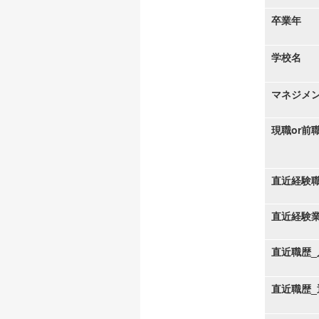
卒業年
学校名
マネジメ
現職or前
直近経験
直近経験
直近職歴_
直近職歴_