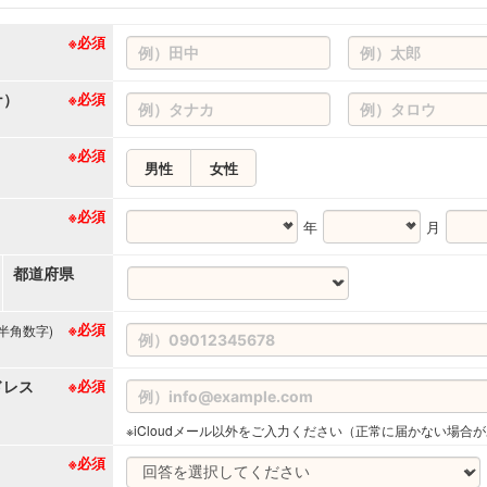
※必須
ナ）
※必須
※必須
男性
女性
※必須
年
月
都道府県
※必須
(半角数字)
ドレス
※必須
※iCloudメール以外をご入力ください（正常に届かない場合
※必須