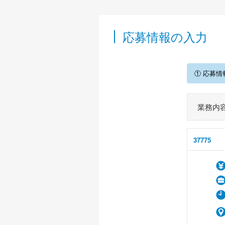
応募情報の入力
① 応募情
業務内
37775