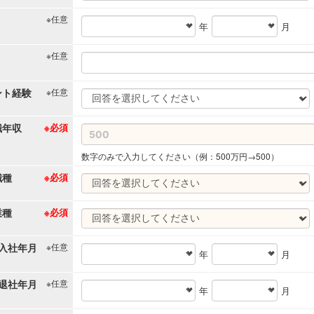
※任意
年
月
※任意
ント経験
※任意
職年収
※必須
数字のみで入力してください（例：500万円→500）
職種
※必須
業種
※必須
入社年月
※任意
年
月
退社年月
※任意
年
月