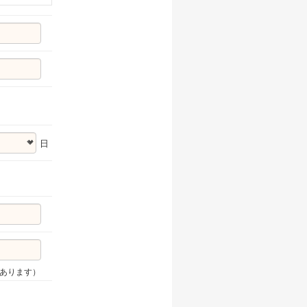
日
があります）