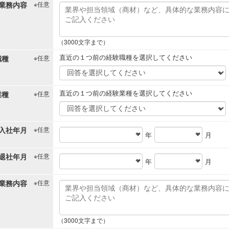
業務内容
※任意
（3000文字まで）
直近の１つ前の経験職種を選択してください
職種
※任意
直近の１つ前の経験業種を選択してください
業種
※任意
入社年月
※任意
年
月
退社年月
※任意
年
月
業務内容
※任意
（3000文字まで）