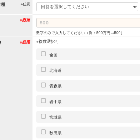
業種
※任意
※必須
数字のみで入力してください（例：500万円→500）
※複数選択可
地
※必須
全国
北海道
青森県
岩手県
宮城県
秋田県