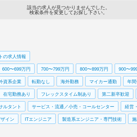
該当の求人が見つかりませんでした。
検索条件を変更してお探し下さい。
ト
の求人情報
600〜699万円
700〜799万円
800〜899万円
900〜9
外資系企業
転勤なし
海外勤務
マイカー通勤
年間
在宅勤務あり
フレックスタイム制あり
第二新卒歓迎
サルタント
サービス・流通／小売・コールセンター
経営
デザイン
ITエンジニア
製造系エンジニア・専門技術
施