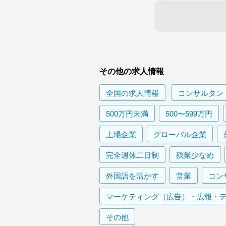
その他の求人情報
全国
の求人情報
コンサルタン
500万円未満
500〜599万円
上場企業
グローバル企業
完全週休二日制
残業少なめ
外国語を活かす
営業
コン
マーケティング（広告）・広報・
その他