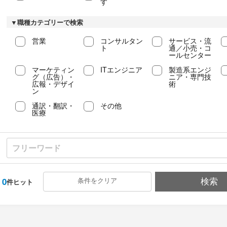
す
▼職種カテゴリーで検索
営業
コンサルタン
サービス・流
ト
通／小売・コ
ールセンター
マーケティン
ITエンジニア
製造系エンジ
グ（広告）・
ニア・専門技
広報・デザイ
術
ン
通訳・翻訳・
その他
医療
0
条件をクリア
検索
件ヒット