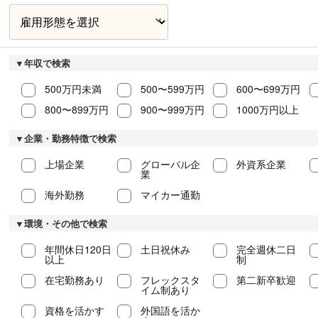
▼年収で検索
500万円未満
500〜599万円
600〜699万円
800〜899万円
900〜999万円
1000万円以上
▼企業・勤務特徴で検索
上場企業
グローバル企
外資系企業
業
海外勤務
マイカー通勤
▼環境・その他で検索
年間休日120日
土日祝休み
完全週休二日
以上
制
在宅勤務あり
フレックスタ
第二新卒歓迎
イム制あり
資格を活かす
外国語を活か