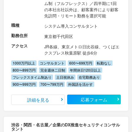
ム制（フルフレックス）／四半期に1回
の本社出社以外は、顧客案件により顧客
先訪問・リモート勤務を選択可能
職種
システム導入コンサルタント
勤務住所
東京都千代田区
アクセス
JR各線、東京メトロ日比谷線、つくばエ
クスプレス秋葉原駅 徒歩6分
1000万円以上
コンサルタント
600〜699万円
転勤なし
800〜899万円
完全週休二日制
年間休日120日以上
フレックスタイム制あり
土日祝休み
在宅勤務あり
900〜999万円
700〜799万円
外国語を活かす
応募フォーム
詳細を見る
渋谷・関西・名古屋／企業のDX推進セキュリティコンサル
タント