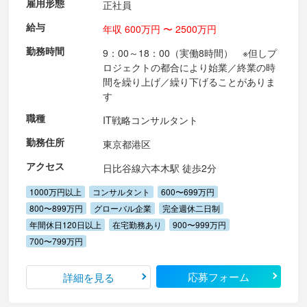
雇用形態
正社員
給与
年収 600万円 〜 2500万円
勤務時間
9：00～18：00（実働8時間） ※但しプ
ロジェクトの都合により始業／終業の時
間を繰り上げ／繰り下げることがありま
す
職種
IT戦略コンサルタント
勤務住所
東京都港区
アクセス
日比谷線六本木駅 徒歩2分
1000万円以上
コンサルタント
600〜699万円
800〜899万円
グローバル企業
完全週休二日制
年間休日120日以上
在宅勤務あり
900〜999万円
700〜799万円
応募フォーム
詳細を見る