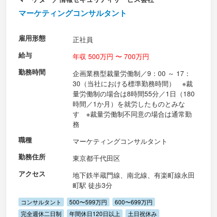
マーケティングコンサルタント
雇用形態
正社員
給与
年収 500万円 〜 700万円
勤務時間
企画業務型裁量労働制／9：00 ～ 17：
30（当社における標準勤務時間） ※裁
量労働制の場合は8時間55分／1日（180
時間／1か月）を就労したものとみな
す ※裁量労働制不同意の場合は通常勤
務
職種
マーケティングコンサルタント
勤務住所
東京都千代田区
アクセス
地下鉄半蔵門線、南北線、有楽町線永田
町駅 徒歩3分
コンサルタント
500〜599万円
600〜699万円
完全週休二日制
年間休日120日以上
土日祝休み