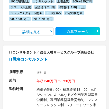
1000万円以上
コンサルタント
上場企業
800〜899万円
グローバル企業
完全週休二日制
年間休日120日以上
フレックスタイム制あり
土日祝休み
在宅勤務あり
900〜999万円
700〜799万円
応募フォーム
詳細を見る
ITコンサルタント／総合人材サービスグループ統括会社
IT戦略コンサルタント
雇用形態
正社員
給与
年収 540万円 〜 750万円
勤務時間
標準始業9：00～標準終業18：00 ※ポ
ジションにより異なる／企画業務型裁量
労働制、専門業務型裁量労働制、マンス
リーフレックス制 ※リモートワーク率