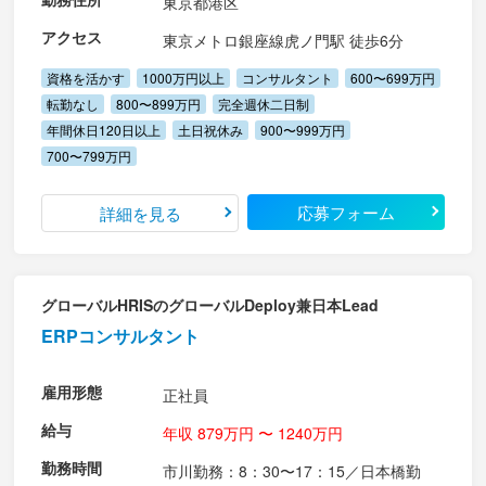
東京都港区
アクセス
東京メトロ銀座線虎ノ門駅 徒歩6分
資格を活かす
1000万円以上
コンサルタント
600〜699万円
転勤なし
800〜899万円
完全週休二日制
年間休日120日以上
土日祝休み
900〜999万円
700〜799万円
応募フォーム
詳細を見る
グローバルHRISのグローバルDeploy兼日本Lead
ERPコンサルタント
雇用形態
正社員
給与
年収 879万円 〜 1240万円
勤務時間
市川勤務：8：30〜17：15／日本橋勤