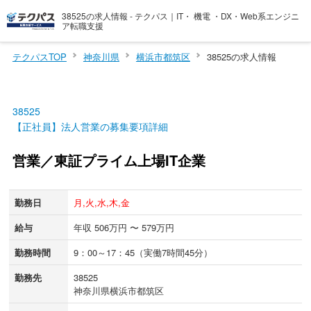
38525の求人情報 - テクパス｜IT・ 機電 ・DX・Web系エンジニ
ア転職支援
テクパスTOP
神奈川県
横浜市都筑区
38525の求人情報
38525
【正社員】法人営業の募集要項詳細
営業／東証プライム上場IT企業
勤務日
月,火,水,木,金
給与
年収 506万円 〜 579万円
勤務時間
9：00～17：45（実働7時間45分）
勤務先
38525
神奈川県横浜市都筑区