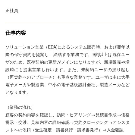
正社員
仕事内容
ソリューション営業（EDA)によるシステム販売時、および翌年以
降の保守契約を提案し、締結する業務です。9割以上は既存ユー
ザのため、既存契約の更新がメインになりますが、新規販売や増
設時にも提案営業も行います。また、未契約ユーザの掘り起し
（再契約へのアプローチ）も重点な業務です。ユーザは主に大手
電子メーカや製造業、中小の電子基板設計会社、製造メーカなど
となります。
（業務の流れ）
顧客の契約内容を確認し、訪問・ヒアリング→見積書作成→価格
提示・交渉、見積内容の詳細確認→契約クロージング→アシスタ
ントへの依頼（受注確定・請書発行・請求書発行）→入金確認