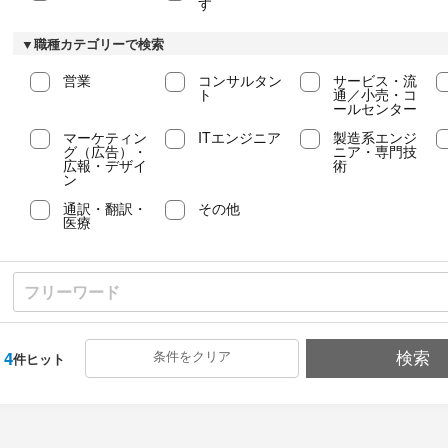
す
▼職種カテゴリーで検索
営業
コンサルタン
サービス・流
ト
通／小売・コ
ールセンター
マーケティン
ITエンジニア
製造系エンジ
グ（広告）・
ニア・専門技
広報・デザイ
術
ン
通訳・翻訳・
その他
医療
4
条件をクリア
検索
件ヒット