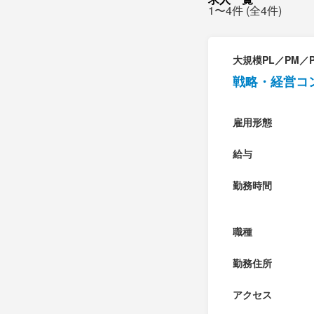
1〜4件 (全4件)
大規模PL／PM／
戦略・経営コ
雇用形態
給与
勤務時間
職種
勤務住所
アクセス