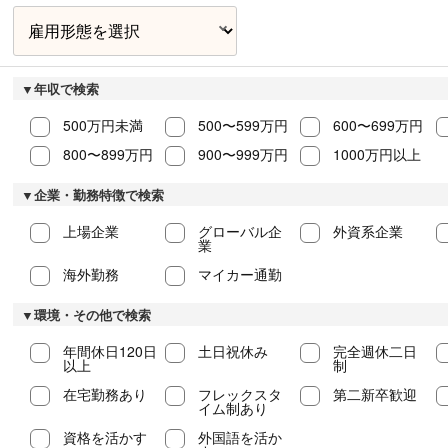
▼年収で検索
500万円未満
500〜599万円
600〜699万円
800〜899万円
900〜999万円
1000万円以上
▼企業・勤務特徴で検索
上場企業
グローバル企
外資系企業
業
海外勤務
マイカー通勤
▼環境・その他で検索
年間休日120日
土日祝休み
完全週休二日
以上
制
在宅勤務あり
フレックスタ
第二新卒歓迎
イム制あり
資格を活かす
外国語を活か