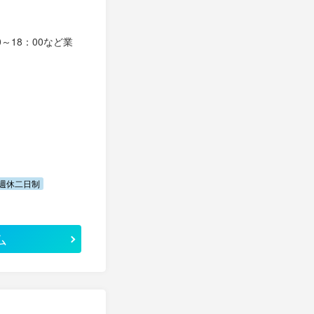
～18：00など業
週休二日制
ム