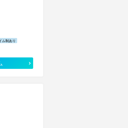
イム制あり
ム