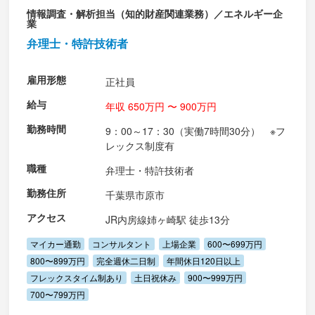
情報調査・解析担当（知的財産関連業務）／エネルギー企
業
弁理士・特許技術者
雇用形態
正社員
給与
年収 650万円 〜 900万円
勤務時間
9：00～17：30（実働7時間30分） ※フ
レックス制度有
職種
弁理士・特許技術者
勤務住所
千葉県市原市
アクセス
JR内房線姉ヶ崎駅 徒歩13分
マイカー通勤
コンサルタント
上場企業
600〜699万円
800〜899万円
完全週休二日制
年間休日120日以上
フレックスタイム制あり
土日祝休み
900〜999万円
700〜799万円