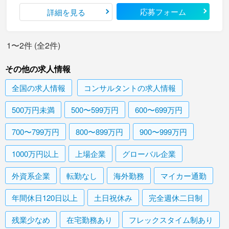
応募フォーム
詳細を見る
1〜2件 (全2件)
その他の求人情報
全国
の求人情報
コンサルタント
の求人情報
500万円未満
500〜599万円
600〜699万円
700〜799万円
800〜899万円
900〜999万円
1000万円以上
上場企業
グローバル企業
外資系企業
転勤なし
海外勤務
マイカー通勤
年間休日120日以上
土日祝休み
完全週休二日制
残業少なめ
在宅勤務あり
フレックスタイム制あり