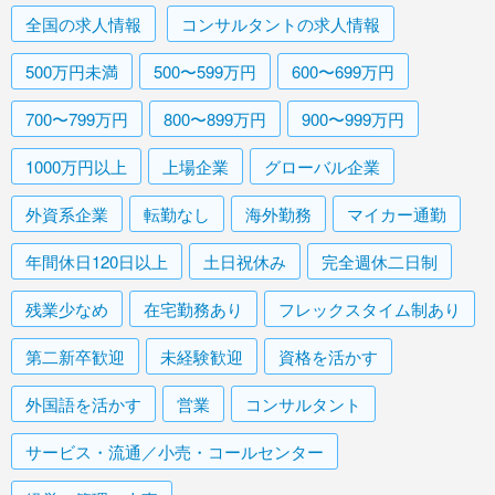
全国
の求人情報
コンサルタント
の求人情報
500万円未満
500〜599万円
600〜699万円
700〜799万円
800〜899万円
900〜999万円
1000万円以上
上場企業
グローバル企業
外資系企業
転勤なし
海外勤務
マイカー通勤
年間休日120日以上
土日祝休み
完全週休二日制
残業少なめ
在宅勤務あり
フレックスタイム制あり
第二新卒歓迎
未経験歓迎
資格を活かす
外国語を活かす
営業
コンサルタント
サービス・流通／小売・コールセンター