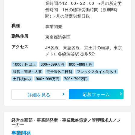
業時間帯12：00～22：00 ※月の所定労
働時間：1日の標準労働時間（原則8時
間）×月の所定労働日数
職種
事業開発
勤務住所
東京都渋谷区
アクセス
JR各線、東急各線、京王井の頭線、東京
メトロ各線渋谷駅 徒歩5分
1000万円以上
600〜699万円
800〜899万円
経営・管理・人事
完全週休二日制
フレックスタイム制あり
土日祝休み
900〜999万円
700〜799万円
応募フォーム
詳細を見る
経営企画部・事業開発室・事業戦略策定／管理職求人／メ
ーカー
事業開発