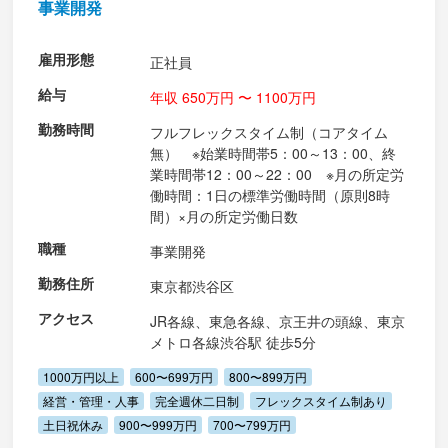
事業開発
雇用形態
正社員
給与
年収 650万円 〜 1100万円
勤務時間
フルフレックスタイム制（コアタイム
無） ※始業時間帯5：00～13：00、終
業時間帯12：00～22：00 ※月の所定労
働時間：1日の標準労働時間（原則8時
間）×月の所定労働日数
職種
事業開発
勤務住所
東京都渋谷区
アクセス
JR各線、東急各線、京王井の頭線、東京
メトロ各線渋谷駅 徒歩5分
1000万円以上
600〜699万円
800〜899万円
経営・管理・人事
完全週休二日制
フレックスタイム制あり
土日祝休み
900〜999万円
700〜799万円