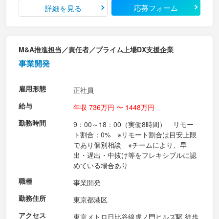
応募フォーム
詳細を見る
M&A推進担当／責任者／プライム上場DX支援企業
事業開発
雇用形態
正社員
給与
年収 736万円 〜 1448万円
勤務時間
9：00～18：00（実働8時間） リモー
ト割合：0% ※リモート割合は目安上限
であり個別相談 ※チームにより、早
出・遅出・中抜け等をフレキシブルに認
めている場合あり
職種
事業開発
勤務住所
東京都港区
アクセス
東京メトロ日比谷線虎ノ門ヒルズ駅 徒歩