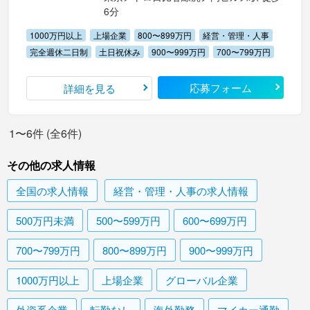
6分
1000万円以上
上場企業
800〜899万円
経営・管理・人事
完全週休二日制
土日祝休み
900〜999万円
700〜799万円
応募フォーム
詳細を見る
1〜6件 (全6件)
その他の求人情報
全国
の求人情報
経営・管理・人事
の求人情報
500万円未満
500〜599万円
600〜699万円
700〜799万円
800〜899万円
900〜999万円
1000万円以上
上場企業
グローバル企業
外資系企業
転勤なし
海外勤務
マイカー通勤