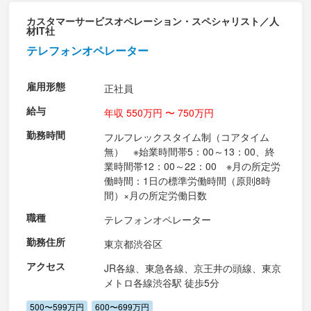
カスタマーサービスオペレーション・スペシャリスト／人
材IT社
テレフォンオペレーター
雇用形態
正社員
給与
年収 550万円 〜 750万円
勤務時間
フルフレックスタイム制（コアタイム
無） ※始業時間帯5：00～13：00、終
業時間帯12：00～22：00 ※月の所定労
働時間：1日の標準労働時間（原則8時
間）×月の所定労働日数
職種
テレフォンオペレーター
勤務住所
東京都渋谷区
アクセス
JR各線、東急各線、京王井の頭線、東京
メトロ各線渋谷駅 徒歩5分
500〜599万円
600〜699万円