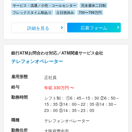
サービス・流通／小売・コールセンター
完全週休二日制
フレックスタイム制あり
土日祝休み
700〜799万円
応募フォーム
詳細を見る
銀行ATMお問合わせ対応／ATM関連サービス会社
テレフォンオペレーター
雇用形態
正社員
給与
年収 330万円 〜
勤務時間
シフト制： ①6：45～15：30 ②6：50～
15：35 ③14：00～22：35 ④14：30～
23：00 ⑤14：35～23：05
職種
テレフォンオペレーター
勤務住所
大阪府豊中市