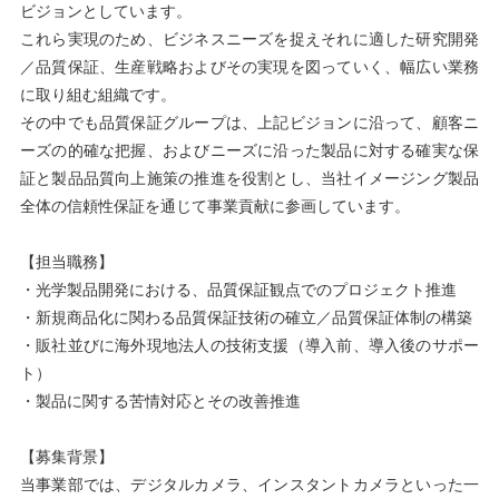
ビジョンとしています。
これら実現のため、ビジネスニーズを捉えそれに適した研究開発
／品質保証、生産戦略およびその実現を図っていく、幅広い業務
に取り組む組織です。
その中でも品質保証グループは、上記ビジョンに沿って、顧客ニ
ーズの的確な把握、およびニーズに沿った製品に対する確実な保
証と製品品質向上施策の推進を役割とし、当社イメージング製品
全体の信頼性保証を通じて事業貢献に参画しています。
【担当職務】
・光学製品開発における、品質保証観点でのプロジェクト推進
・新規商品化に関わる品質保証技術の確立／品質保証体制の構築
・販社並びに海外現地法人の技術支援（導入前、導入後のサポー
ト）
・製品に関する苦情対応とその改善推進
【募集背景】
当事業部では、デジタルカメラ、インスタントカメラといった一