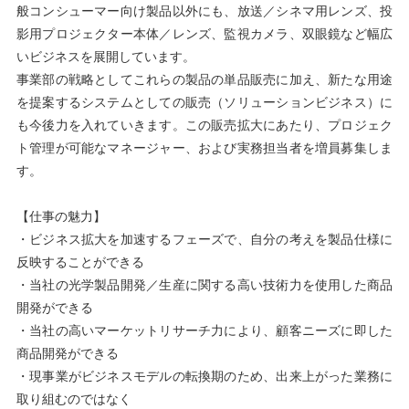
般コンシューマー向け製品以外にも、放送／シネマ用レンズ、投
影用プロジェクター本体／レンズ、監視カメラ、双眼鏡など幅広
いビジネスを展開しています。
事業部の戦略としてこれらの製品の単品販売に加え、新たな用途
を提案するシステムとしての販売（ソリューションビジネス）に
も今後力を入れていきます。この販売拡大にあたり、プロジェク
ト管理が可能なマネージャー、および実務担当者を増員募集しま
す。
【仕事の魅力】
・ビジネス拡大を加速するフェーズで、自分の考えを製品仕様に
反映することができる
・当社の光学製品開発／生産に関する高い技術力を使用した商品
開発ができる
・当社の高いマーケットリサーチ力により、顧客ニーズに即した
商品開発ができる
・現事業がビジネスモデルの転換期のため、出来上がった業務に
取り組むのではなく