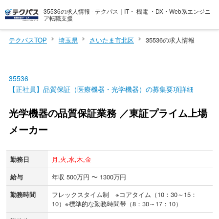
35536の求人情報 - テクパス｜IT・ 機電 ・DX・Web系エンジニ
ア転職支援
テクパスTOP
埼玉県
さいたま市北区
35536の求人情報
35536
【正社員】品質保証（医療機器・光学機器）の募集要項詳細
光学機器の品質保証業務 ／東証プライム上場
メーカー
勤務日
月,火,水,木,金
給与
年収 500万円 〜 1300万円
勤務時間
フレックスタイム制 ※コアタイム（10：30～15：
10）※標準的な勤務時間帯（8：30～17：10）