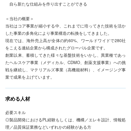
自ら新たな仕組みを作り出すことができる
＜当社の概要＞
当社はコア事業が縮小する中、これまでに培ってきた技術を活か
した事業の多角化により事業構造の転換をしてきました。
現在では、海外売上高が全体の約60%、ワールドワイドで280社
をこえる連結企業から構成されたグローバル企業です。
創業以来、蓄積してきた様々な基盤技術をいかし、異業種であっ
たヘルスケア事業（メディカル、CDMO、創薬支援事業）への挑
戦を継続し、マテリアルズ事業（高機能材料）、イメージング事
業で成果を上げています。
求める人材
必要スキル
◎製品開発におけるPL経験もしくは、機構／エレキ設計、情報処
理／品質保証業務などいずれかの経験がある方