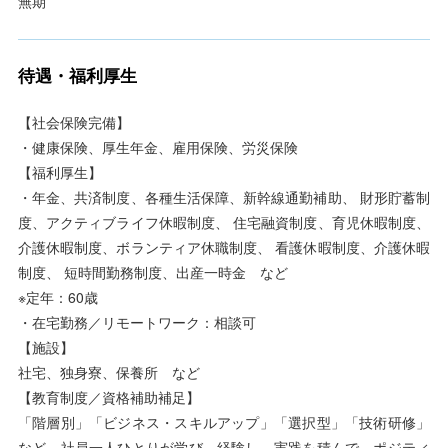
無期
待遇・福利厚生
【社会保険完備】
・健康保険、厚生年金、雇用保険、労災保険
【福利厚生】
・年金、共済制度、各種生活保障、新幹線通勤補助、 財形貯蓄制
度、アクティブライフ休暇制度、 住宅融資制度、育児休暇制度、
介護休暇制度、ボランティア休職制度、 看護休暇制度、介護休暇
制度、 短時間勤務制度、出産一時金 など
※定年：60歳
・在宅勤務／リモートワーク：相談可
【施設】
社宅、独身寮、保養所 など
【教育制度／資格補助補足】
「階層別」「ビジネス・スキルアップ」「選択型」「技術研修」
など、社員一人ひとりが学び、経験し、実践を積んで、ポジティ