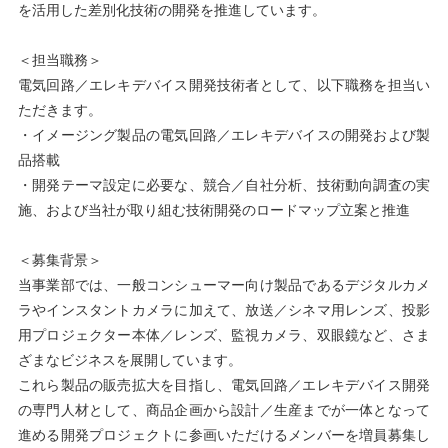
を活用した差別化技術の開発を推進しています。
＜担当職務＞
電気回路／エレキデバイス開発技術者として、以下職務を担当い
ただきます。
・イメージング製品の電気回路／エレキデバイスの開発および製
品搭載
・開発テーマ設定に必要な、競合／自社分析、技術動向調査の実
施、および当社が取り組む技術開発のロードマップ立案と推進
＜募集背景＞
当事業部では、一般コンシューマー向け製品であるデジタルカメ
ラやインスタントカメラに加えて、放送／シネマ用レンズ、投影
用プロジェクター本体／レンズ、監視カメラ、双眼鏡など、さま
ざまなビジネスを展開しています。
これら製品の販売拡大を目指し、電気回路／エレキデバイス開発
の専門人材として、商品企画から設計／生産までが一体となって
進める開発プロジェクトに参画いただけるメンバーを増員募集し