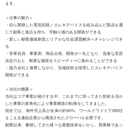
ます。
＜仕事の魅力＞
・自ら開発した電気回路／エレキデバイスを組み込んだ製品を通
じて顧客と接点を持ち、手触り感のある開発ができる
・新しい顧客価値創造とリアルな社会課題解決へチャレンジでき
る
・管掌役員、事業部、商品企画、開発が一丸となり、迅速な意思
決定のもと、斬新な施策をスピーディーに進めることができる
・協力会社と連携しながら、先端技術を採用したエレキデバイス
開発ができる
＜当社の概要＞
当社はコア事業が縮小する中、これまでに培ってきた技術を活か
した事業の多角化により事業構造の転換をしてきました。
現在では、海外売上高が全体の約60%、ワールドワイドで280社
をこえる連結企業から構成されたグローバル企業です。
創業以来、蓄積してきた様々な基盤技術をいかし、異業種であっ