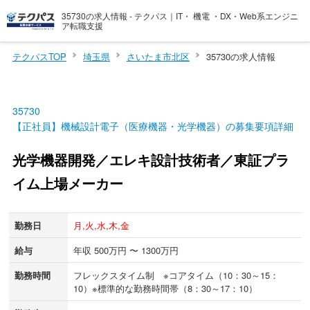
35730の求人情報 - テクパス｜IT・ 機電 ・DX・Web系エンジニ
ア転職支援
テクパスTOP
埼玉県
さいたま市北区
35730の求人情報
35730
【正社員】機械設計電子（医療機器・光学機器）の募集要項詳細
光学機器開発／エレキ設計技術者／東証プラ
イム上場メーカー
勤務日
月,火,水,木,金
給与
年収 500万円 〜 1300万円
勤務時間
フレックスタイム制 ※コアタイム（10：30～15：
10）※標準的な勤務時間帯（8：30～17：10）