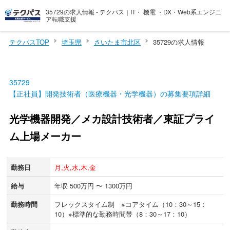
35729の求人情報 - テクパス｜IT・ 機電 ・DX・Web系エンジニ
ア転職支援
テクパスTOP
埼玉県
さいたま市北区
35729の求人情報
35729
【正社員】開発技術者（医療機器・光学機器）の募集要項詳細
光学機器開発／メカ設計技術者／東証プライ
ム上場メーカー
勤務日
月,火,水,木,金
給与
年収 500万円 〜 1300万円
勤務時間
フレックスタイム制 ※コアタイム（10：30～15：
10）※標準的な勤務時間帯（8：30～17：10）