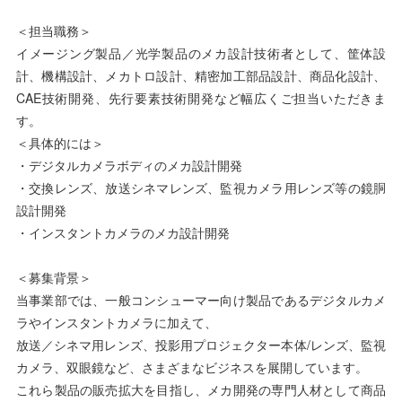
＜担当職務＞
イメージング製品／光学製品のメカ設計技術者として、筐体設
計、機構設計、メカトロ設計、精密加工部品設計、商品化設計、
CAE技術開発、先行要素技術開発など幅広くご担当いただきま
す。
＜具体的には＞
・デジタルカメラボディのメカ設計開発
・交換レンズ、放送シネマレンズ、監視カメラ用レンズ等の鏡胴
設計開発
・インスタントカメラのメカ設計開発
＜募集背景＞
当事業部では、一般コンシューマー向け製品であるデジタルカメ
ラやインスタントカメラに加えて、
放送／シネマ用レンズ、投影用プロジェクター本体/レンズ、監視
カメラ、双眼鏡など、さまざまなビジネスを展開しています。
これら製品の販売拡大を目指し、メカ開発の専門人材として商品