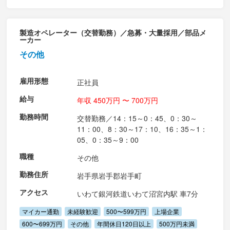
製造オペレーター（交替勤務）／急募・大量採用／部品メ
ーカー
その他
雇用形態
正社員
給与
年収 450万円 〜 700万円
勤務時間
交替勤務／14：15～0：45、0：30～
11：00、8：30～17：10、16：35～1：
05、0：35～9：00
職種
その他
勤務住所
岩手県岩手郡岩手町
アクセス
いわて銀河鉄道いわて沼宮内駅 車7分
マイカー通勤
未経験歓迎
500〜599万円
上場企業
600〜699万円
その他
年間休日120日以上
500万円未満