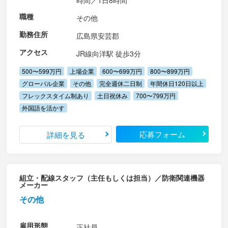
時間／1日8時間
職種
その他
勤務住所
広島県安芸郡
アクセス
JR線向洋駅 徒歩3分
500〜599万円
上場企業
600〜699万円
800〜899万円
グローバル企業
その他
完全週休二日制
年間休日120日以上
フレックスタイム制あり
土日祝休み
700〜799万円
外国語を活かす
応募フォーム
詳細を見る
組立・配線スタッフ（主任もしくは担当）／防衛関連機器
メーカー
その他
雇用形態
正社員