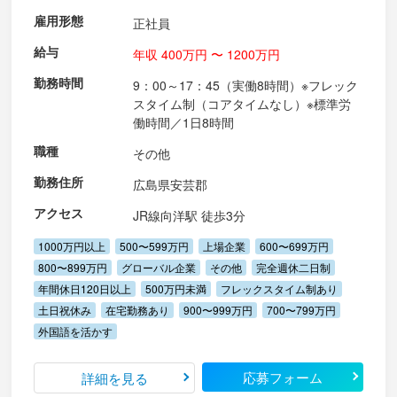
雇用形態
正社員
給与
年収 400万円 〜 1200万円
勤務時間
9：00～17：45（実働8時間）※フレック
スタイム制（コアタイムなし）※標準労
働時間／1日8時間
職種
その他
勤務住所
広島県安芸郡
アクセス
JR線向洋駅 徒歩3分
1000万円以上
500〜599万円
上場企業
600〜699万円
800〜899万円
グローバル企業
その他
完全週休二日制
年間休日120日以上
500万円未満
フレックスタイム制あり
土日祝休み
在宅勤務あり
900〜999万円
700〜799万円
外国語を活かす
応募フォーム
詳細を見る