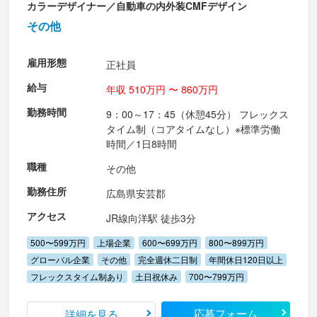
カラーデザイナー／自動車の内外装CMFデザイン
その他
雇用形態
正社員
給与
年収 510万円 〜 860万円
勤務時間
9：00～17：45（休憩45分） フレックス
タイム制（コアタイムなし）※標準労働
時間／1日8時間
職種
その他
勤務住所
広島県安芸郡
アクセス
JR線向洋駅 徒歩3分
500〜599万円
上場企業
600〜699万円
800〜899万円
グローバル企業
その他
完全週休二日制
年間休日120日以上
フレックスタイム制あり
土日祝休み
700〜799万円
応募フォーム
詳細を見る