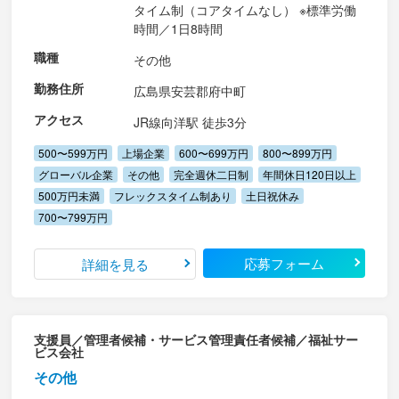
タイム制（コアタイムなし） ※標準労働
時間／1日8時間
職種
その他
勤務住所
広島県安芸郡府中町
アクセス
JR線向洋駅 徒歩3分
500〜599万円
上場企業
600〜699万円
800〜899万円
グローバル企業
その他
完全週休二日制
年間休日120日以上
500万円未満
フレックスタイム制あり
土日祝休み
700〜799万円
応募フォーム
詳細を見る
支援員／管理者候補・サービス管理責任者候補／福祉サー
ビス会社
その他