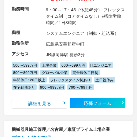
勤務時間
9：00～17：45（休憩45分） フレックス
タイム制（コアタイムなし）※標準労働
時間／1日8時間
職種
システムエンジニア（制御・組込系）
勤務住所
広島県安芸郡府中町
アクセス
JR線向洋駅 徒歩3分
500〜599万円
上場企業
600〜699万円
ITエンジニア
800〜899万円
グローバル企業
完全週休二日制
年間休日120日以上
フレックスタイム制あり
土日祝休み
在宅勤務あり
900〜999万円
700〜799万円
応募フォーム
詳細を見る
機械器具施工管理／名古屋／東証プライム上場企業