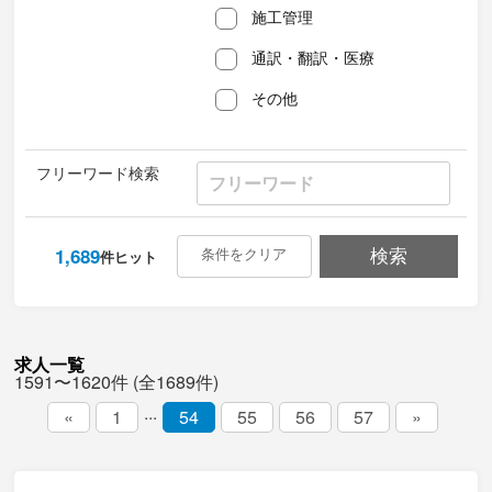
施工管理
通訳・翻訳・医療
その他
フリーワード検索
1,689
条件をクリア
検索
件ヒット
求人一覧
1591〜1620件 (全1689件)
...
«
1
54
55
56
57
»