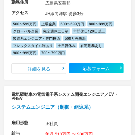
勤務住所
広島県安芸郡
アクセス
JR線向洋駅 徒歩3分
500〜599万円
上場企業
600〜699万円
800〜899万円
グローバル企業
完全週休二日制
年間休日120日以上
製造系エンジニア・専門技術
500万円未満
フレックスタイム制あり
土日祝休み
在宅勤務あり
900〜999万円
700〜799万円
応募フォーム
詳細を見る
電気駆動車の電気電子系システム開発エンジニア／EV・
PHEV
システムエンジニア（制御・組込系）
雇用形態
正社員
給与
年収 510万円 〜 900万円