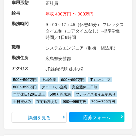
雇用形態
正社員
給与
年収 400万円 〜 900万円
勤務時間
9：00～17：45（休憩45分） フレックス
タイム制（コアタイムなし）※標準労働
時間／1日8時間
職種
システムエンジニア（制御・組込系）
勤務住所
広島県安芸郡
アクセス
JR線向洋駅 徒歩3分
500〜599万円
上場企業
600〜699万円
ITエンジニア
800〜899万円
グローバル企業
完全週休二日制
年間休日120日以上
500万円未満
フレックスタイム制あり
土日祝休み
在宅勤務あり
900〜999万円
700〜799万円
応募フォーム
詳細を見る