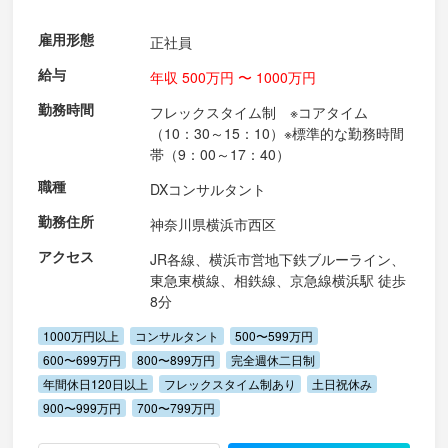
雇用形態
正社員
給与
年収 500万円 〜 1000万円
勤務時間
フレックスタイム制 ※コアタイム
（10：30～15：10）※標準的な勤務時間
帯（9：00～17：40）
職種
DXコンサルタント
勤務住所
神奈川県横浜市西区
アクセス
JR各線、横浜市営地下鉄ブルーライン、
東急東横線、相鉄線、京急線横浜駅 徒歩
8分
1000万円以上
コンサルタント
500〜599万円
600〜699万円
800〜899万円
完全週休二日制
年間休日120日以上
フレックスタイム制あり
土日祝休み
900〜999万円
700〜799万円