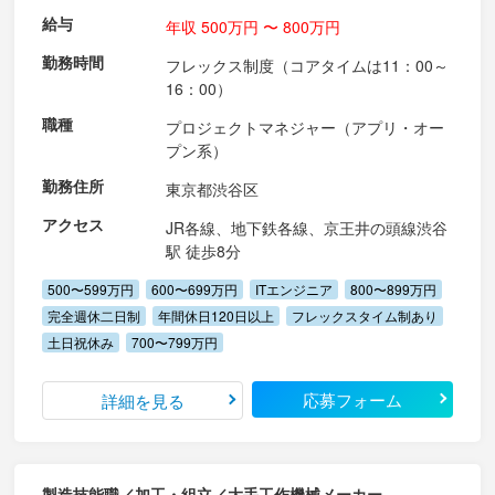
給与
年収 500万円 〜 800万円
勤務時間
フレックス制度（コアタイムは11：00～
16：00）
職種
プロジェクトマネジャー（アプリ・オー
プン系）
勤務住所
東京都渋谷区
アクセス
JR各線、地下鉄各線、京王井の頭線渋谷
駅 徒歩8分
500〜599万円
600〜699万円
ITエンジニア
800〜899万円
完全週休二日制
年間休日120日以上
フレックスタイム制あり
土日祝休み
700〜799万円
応募フォーム
詳細を見る
製造技能職／加工・組立／大手工作機械メーカー