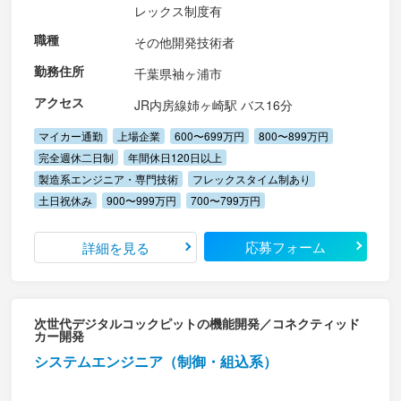
レックス制度有
職種
その他開発技術者
勤務住所
千葉県袖ヶ浦市
アクセス
JR内房線姉ヶ崎駅 バス16分
マイカー通勤
上場企業
600〜699万円
800〜899万円
完全週休二日制
年間休日120日以上
製造系エンジニア・専門技術
フレックスタイム制あり
土日祝休み
900〜999万円
700〜799万円
応募フォーム
詳細を見る
次世代デジタルコックピットの機能開発／コネクティッド
カー開発
システムエンジニア（制御・組込系）