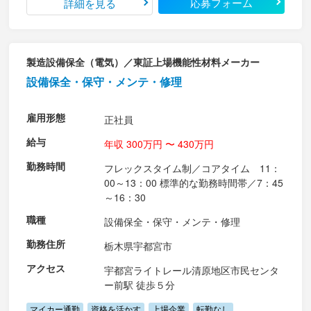
応募フォーム
詳細を見る
製造設備保全（電気）／東証上場機能性材料メーカー
設備保全・保守・メンテ・修理
雇用形態
正社員
給与
年収 300万円 〜 430万円
勤務時間
フレックスタイム制／コアタイム 11：
00～13：00 標準的な勤務時間帯／7：45
～16：30
職種
設備保全・保守・メンテ・修理
勤務住所
栃木県宇都宮市
アクセス
宇都宮ライトレール清原地区市民センタ
ー前駅 徒歩５分
マイカー通勤
資格を活かす
上場企業
転勤なし