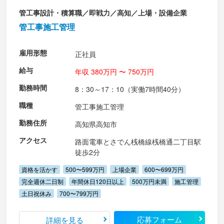
管工事設計・積算職／即戦力／高知／上場・設備企業
管工事施工管理
雇用形態
正社員
給与
年収 380万円 〜 750万円
勤務時間
8：30～17：10（実働7時間40分）
職種
管工事施工管理
勤務住所
高知県高知市
アクセス
路面電車とさでん桟橋線桟橋通二丁目駅
徒歩2分
資格を活かす
500〜599万円
上場企業
600〜699万円
完全週休二日制
年間休日120日以上
500万円未満
施工管理
土日祝休み
700〜799万円
応募フォーム
詳細を見る