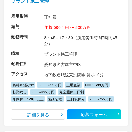
プラント施工管理
雇用形態
正社員
給与
年収 500万円 〜 800万円
勤務時間
8：45～17：30（所定労働時間7時間45
分）
職種
プラント施工管理
勤務住所
愛知県名古屋市中区
アクセス
地下鉄名城線東別院駅 徒歩10分
資格を活かす
500〜599万円
上場企業
600〜699万円
転勤なし
800〜899万円
完全週休二日制
年間休日120日以上
施工管理
土日祝休み
700〜799万円
応募フォーム
詳細を見る