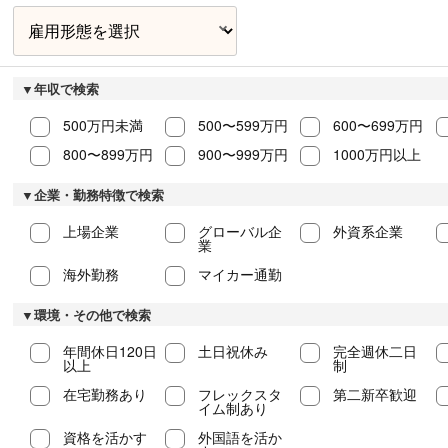
▼年収で検索
500万円未満
500〜599万円
600〜699万円
800〜899万円
900〜999万円
1000万円以上
▼企業・勤務特徴で検索
上場企業
グローバル企
外資系企業
業
海外勤務
マイカー通勤
▼環境・その他で検索
年間休日120日
土日祝休み
完全週休二日
以上
制
在宅勤務あり
フレックスタ
第二新卒歓迎
イム制あり
資格を活かす
外国語を活か