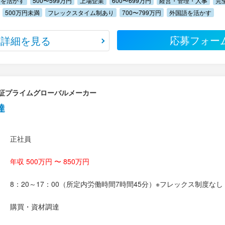
格を活かす
500〜599万円
上場企業
600〜699万円
経営・管理・人事
完
500万円未満
フレックスタイム制あり
700〜799万円
外国語を活かす
応募フォー
詳細を見る
証プライムグローバルメーカー
達
正社員
年収 500万円 〜 850万円
8：20～17：00（所定内労働時間7時間45分）※フレックス制度なし
購買・資材調達