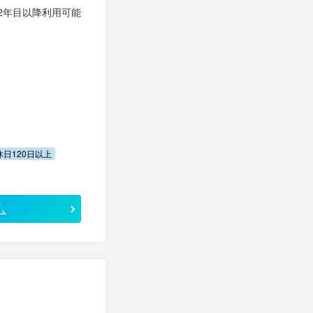
／2年目以降利用可能
休日120日以上
ム