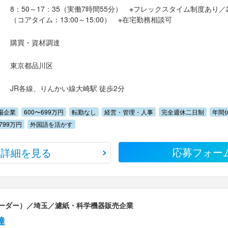
8：50～17：35（実働7時間55分） ※フレックスタイム制度あり
（コアタイム：13:00～15:00） ※在宅勤務相談可
購買・資材調達
東京都品川区
JR各線、りんかい線大崎駅 徒歩2分
場企業
600〜699万円
転勤なし
経営・管理・人事
完全週休二日制
年間
799万円
外国語を活かす
応募フォー
詳細を見る
ーダー）／埼玉／濾紙・科学機器販売企業
達