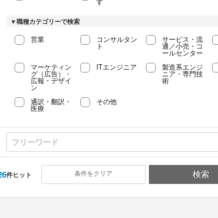
す
▼職種カテゴリーで検索
営業
コンサルタン
サービス・流
ト
通／小売・コ
ールセンター
マーケティン
ITエンジニア
製造系エンジ
グ（広告）・
ニア・専門技
広報・デザイ
術
ン
通訳・翻訳・
その他
医療
26
条件をクリア
検索
件ヒット