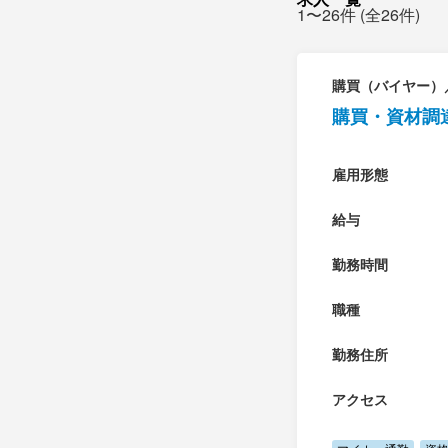
1〜26件 (全26件)
購買（バイヤー）
購買・資材調
雇用形態
給与
勤務時間
職種
勤務住所
アクセス