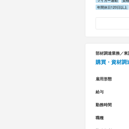
マイカー通勤
資
年間休日120日以上
部材調達業務／東
購買・資材調
雇用形態
給与
勤務時間
職種