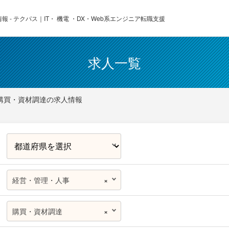
 - テクパス｜IT・ 機電 ・DX・Web系エンジニア転職支援
求人一覧
購買・資材調達の求人情報
経営・管理・人事
×
購買・資材調達
×