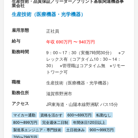
生産技術・品質保証／リーダー／プリント基板関連機器事
業会社
生産技術（医療機器・光学機器）
雇用形態
正社員
給与
年収 690万円 〜 940万円
勤務時間
9：00～17：30（実働7時間30分） ※フ
レックス有（コアタイム10：30～14：
30） ※管理職はコアタイム無 ※リモー
トワーク可
職種
生産技術（医療機器・光学機器）
勤務住所
滋賀県野洲市
アクセス
JR東海道・山陽本線野洲駅 バス15分
マイカー通勤
資格を活かす
600〜699万円
転勤なし
800〜899万円
完全週休二日制
年間休日120日以上
製造系エンジニア・専門技術
土日祝休み
900〜999万円
700〜799万円