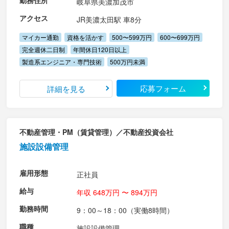
勤務住所
岐阜県美濃加茂市
アクセス
JR美濃太田駅 車8分
マイカー通勤
資格を活かす
500〜599万円
600〜699万円
完全週休二日制
年間休日120日以上
製造系エンジニア・専門技術
500万円未満
応募フォーム
詳細を見る
不動産管理・PM（賃貸管理）／不動産投資会社
施設設備管理
雇用形態
正社員
給与
年収 648万円 〜 894万円
勤務時間
9：00～18：00（実働8時間）
職種
施設設備管理