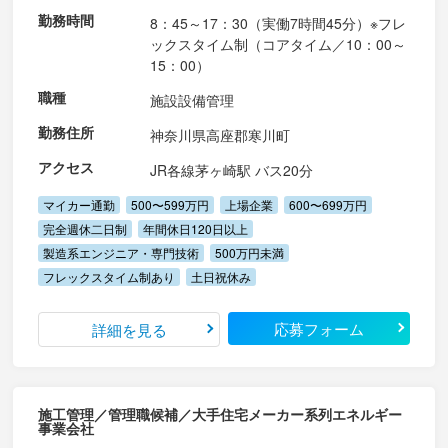
勤務時間
8：45～17：30（実働7時間45分）※フレ
ックスタイム制（コアタイム／10：00～
15：00）
職種
施設設備管理
勤務住所
神奈川県高座郡寒川町
アクセス
JR各線茅ヶ崎駅 バス20分
マイカー通勤
500〜599万円
上場企業
600〜699万円
完全週休二日制
年間休日120日以上
製造系エンジニア・専門技術
500万円未満
フレックスタイム制あり
土日祝休み
応募フォーム
詳細を見る
施工管理／管理職候補／大手住宅メーカー系列エネルギー
事業会社