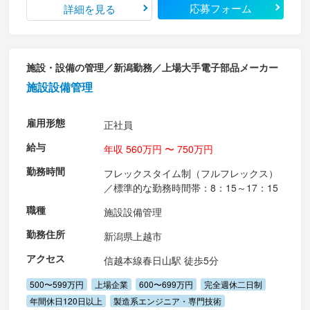
応募フォーム
詳細を見る
施設・設備の管理／新潟勤務／上場大手電子部品メーカー
施設設備管理
雇用形態
正社員
給与
年収 560万円 〜 750万円
勤務時間
フレックスタイム制（フルフレックス）
／標準的な勤務時間帯：8：15～17：15
職種
施設設備管理
勤務住所
新潟県上越市
アクセス
信越本線春日山駅 徒歩5分
500〜599万円
上場企業
600〜699万円
完全週休二日制
年間休日120日以上
製造系エンジニア・専門技術