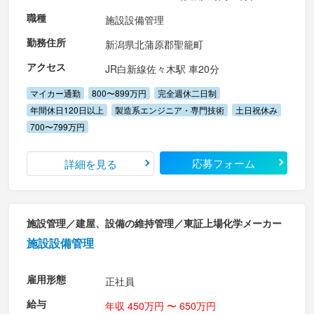
職種
施設設備管理
勤務住所
新潟県北蒲原郡聖籠町
アクセス
JR白新線佐々木駅 車20分
マイカー通勤
800〜899万円
完全週休二日制
年間休日120日以上
製造系エンジニア・専門技術
土日祝休み
700〜799万円
応募フォーム
詳細を見る
施設管理／建屋、設備の維持管理／東証上場化学メーカー
施設設備管理
雇用形態
正社員
給与
年収 450万円 〜 650万円