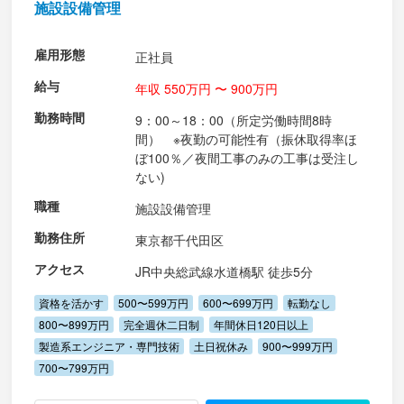
施設設備管理
雇用形態
正社員
給与
年収 550万円 〜 900万円
勤務時間
9：00～18：00（所定労働時間8時
間） ※夜勤の可能性有（振休取得率ほ
ぼ100％／夜間工事のみの工事は受注し
ない)
職種
施設設備管理
勤務住所
東京都千代田区
アクセス
JR中央総武線水道橋駅 徒歩5分
資格を活かす
500〜599万円
600〜699万円
転勤なし
800〜899万円
完全週休二日制
年間休日120日以上
製造系エンジニア・専門技術
土日祝休み
900〜999万円
700〜799万円