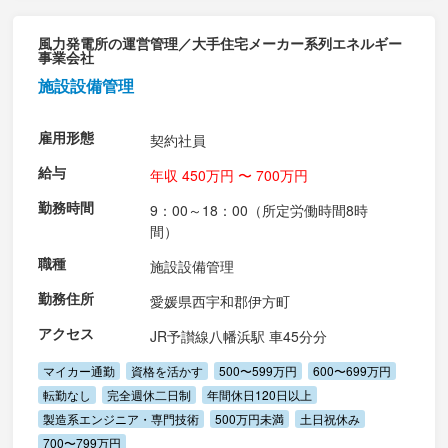
風力発電所の運営管理／大手住宅メーカー系列エネルギー
事業会社
施設設備管理
雇用形態
契約社員
給与
年収 450万円 〜 700万円
勤務時間
9：00～18：00（所定労働時間8時
間）
職種
施設設備管理
勤務住所
愛媛県西宇和郡伊方町
アクセス
JR予讃線八幡浜駅 車45分分
マイカー通勤
資格を活かす
500〜599万円
600〜699万円
転勤なし
完全週休二日制
年間休日120日以上
製造系エンジニア・専門技術
500万円未満
土日祝休み
700〜799万円