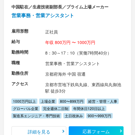
中国駐在／生産技術副部長／プライム上場メーカー
営業事務・営業アシスタント
雇用形態
正社員
給与
年収 800万円 〜 1000万円
勤務時間
8：30～17：10（実働7時間40分）
職種
営業事務・営業アシスタント
勤務住所
京都府海外 中国 宿遷
アクセス
京都市営地下鉄烏丸線、東西線烏丸御池
駅 徒歩3分
1000万円以上
上場企業
800〜899万円
経営・管理・人事
グローバル企業
完全週休二日制
年間休日120日以上
製造系エンジニア・専門技術
土日祝休み
900〜999万円
応募フォーム
詳細を見る