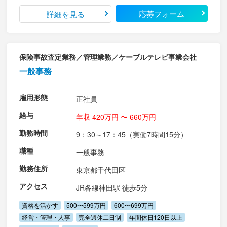
応募フォーム
詳細を見る
保険事故査定業務／管理業務／ケーブルテレビ事業会社
一般事務
雇用形態
正社員
給与
年収 420万円 〜 660万円
勤務時間
9：30～17：45（実働7時間15分）
職種
一般事務
勤務住所
東京都千代田区
アクセス
JR各線神田駅 徒歩5分
資格を活かす
500〜599万円
600〜699万円
経営・管理・人事
完全週休二日制
年間休日120日以上