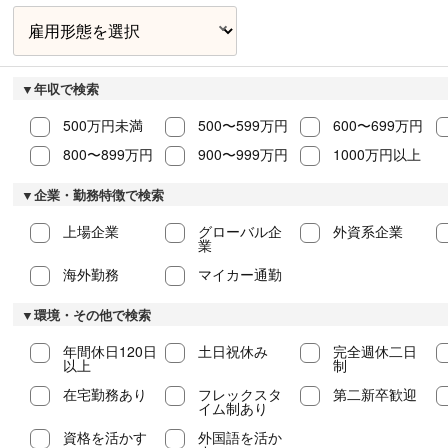
▼年収で検索
500万円未満
500〜599万円
600〜699万円
800〜899万円
900〜999万円
1000万円以上
▼企業・勤務特徴で検索
上場企業
グローバル企
外資系企業
業
海外勤務
マイカー通勤
▼環境・その他で検索
年間休日120日
土日祝休み
完全週休二日
以上
制
在宅勤務あり
フレックスタ
第二新卒歓迎
イム制あり
資格を活かす
外国語を活か