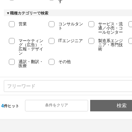
す
▼職種カテゴリーで検索
営業
コンサルタン
サービス・流
ト
通／小売・コ
ールセンター
マーケティン
ITエンジニア
製造系エンジ
グ（広告）・
ニア・専門技
広報・デザイ
術
ン
通訳・翻訳・
その他
医療
4
条件をクリア
検索
件ヒット