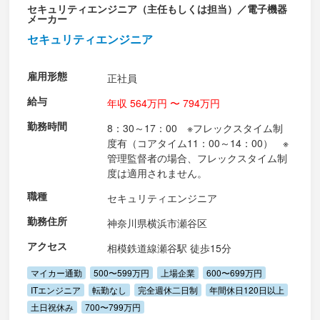
セキュリティエンジニア（主任もしくは担当）／電子機器
メーカー
セキュリティエンジニア
雇用形態
正社員
給与
年収 564万円 〜 794万円
勤務時間
8：30～17：00 ※フレックスタイム制
度有（コアタイム11：00～14：00） ※
管理監督者の場合、フレックスタイム制
度は適用されません。
職種
セキュリティエンジニア
勤務住所
神奈川県横浜市瀬谷区
アクセス
相模鉄道線瀬谷駅 徒歩15分
マイカー通勤
500〜599万円
上場企業
600〜699万円
ITエンジニア
転勤なし
完全週休二日制
年間休日120日以上
土日祝休み
700〜799万円