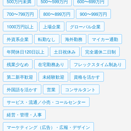
500万円未満
500〜599万円
600〜699万円
700〜799万円
800〜899万円
900〜999万円
1000万円以上
上場企業
グローバル企業
外資系企業
転勤なし
海外勤務
マイカー通勤
年間休日120日以上
土日祝休み
完全週休二日制
残業少なめ
在宅勤務あり
フレックスタイム制あり
第二新卒歓迎
未経験歓迎
資格を活かす
外国語を活かす
営業
コンサルタント
サービス・流通／小売・コールセンター
経営・管理・人事
マーケティング（広告）・広報・デザイン