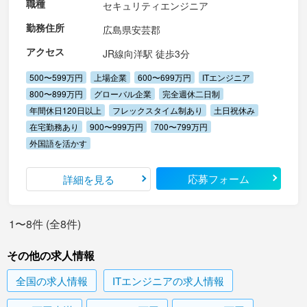
職種
セキュリティエンジニア
勤務住所
広島県安芸郡
アクセス
JR線向洋駅 徒歩3分
500〜599万円
上場企業
600〜699万円
ITエンジニア
800〜899万円
グローバル企業
完全週休二日制
年間休日120日以上
フレックスタイム制あり
土日祝休み
在宅勤務あり
900〜999万円
700〜799万円
外国語を活かす
応募フォーム
詳細を見る
1〜8件 (全8件)
その他の求人情報
全国
の求人情報
ITエンジニア
の求人情報