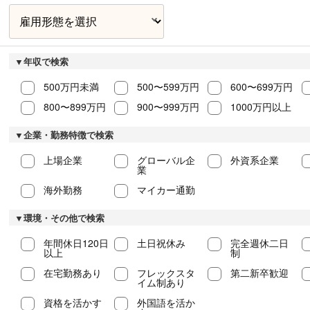
▼年収で検索
500万円未満
500〜599万円
600〜699万円
800〜899万円
900〜999万円
1000万円以上
▼企業・勤務特徴で検索
上場企業
グローバル企
外資系企業
業
海外勤務
マイカー通勤
▼環境・その他で検索
年間休日120日
土日祝休み
完全週休二日
以上
制
在宅勤務あり
フレックスタ
第二新卒歓迎
イム制あり
資格を活かす
外国語を活か