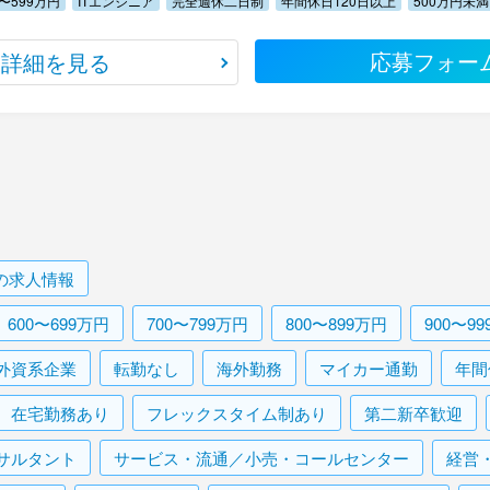
0〜599万円
ITエンジニア
完全週休二日制
年間休日120日以上
500万円未満
応募フォー
詳細を見る
の求人情報
600〜699万円
700〜799万円
800〜899万円
900〜9
外資系企業
転勤なし
海外勤務
マイカー通勤
年間
在宅勤務あり
フレックスタイム制あり
第二新卒歓迎
サルタント
サービス・流通／小売・コールセンター
経営