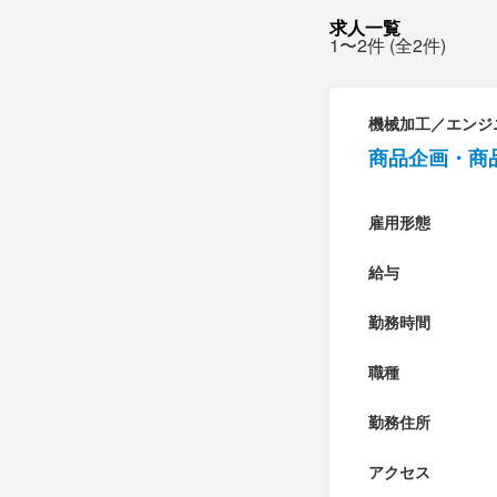
求人一覧
1〜2件 (全2件)
機械加工／エンジ
商品企画・商
雇用形態
給与
勤務時間
職種
勤務住所
アクセス