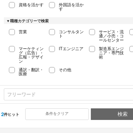
資格を活かす
外国語を活か
す
▼職種カテゴリーで検索
営業
コンサルタン
サービス・流
ト
通／小売・コ
ールセンター
マーケティン
ITエンジニア
製造系エンジ
グ（広告）・
ニア・専門技
広報・デザイ
術
ン
通訳・翻訳・
その他
医療
2
条件をクリア
検索
件ヒット