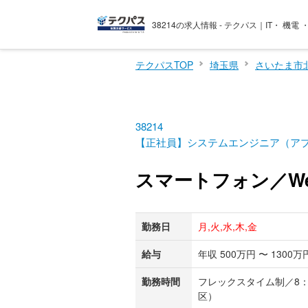
38214の求人情報 - テクパス｜IT・ 機
テクパスTOP
埼玉県
さいたま市
38214
【正社員】システムエンジニア（ア
スマートフォン／W
勤務日
月,火,水,木,金
給与
年収 500万円 〜 1300万
勤務時間
フレックスタイム制／8：4
区）