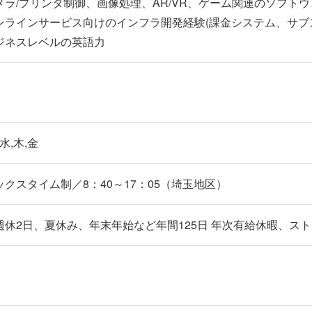
メラ/プリンタ制御、画像処理、AR/VR、ゲーム関連のソフト
ンラインサービス向けのインフラ開発経験(課金システム、サブ
ジネスレベルの英語力
,水,木,金
ックスタイム制／8：40～17：05（埼玉地区）
週休2日、夏休み、年末年始など年間125日 年次有給休暇、ス