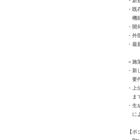
・新
・既
機能
・開
・外
・最
＜施
・新
要件
・上
まで
・生
によ
【ポ