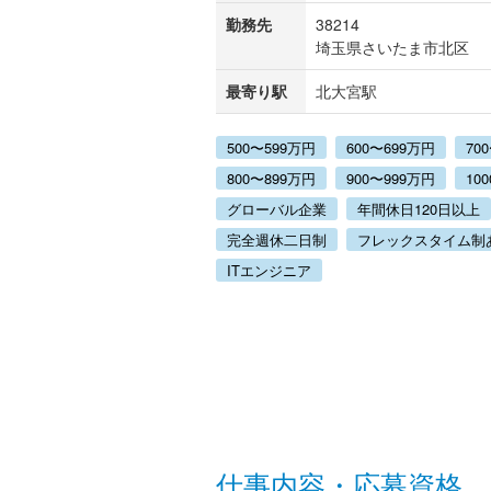
勤務先
38214
埼玉県さいたま市北区
最寄り駅
北大宮駅
500〜599万円
600〜699万円
70
800〜899万円
900〜999万円
10
グローバル企業
年間休日120日以上
完全週休二日制
フレックスタイム制
ITエンジニア
仕事内容・応募資格