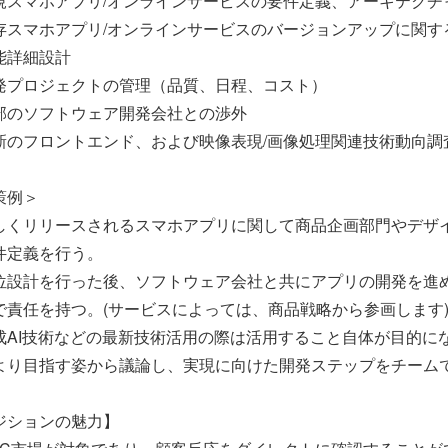
規スマホアプリ/オンラインサービスの要件定義、アーキテクチ
存スマホアプリ/オンラインサービスのバージョンアップに関す
詳細設計
発プロジェクトの管理（品質、日程、コスト）
部のソフトウェア開発会社との渉外
新のフロントエンド、および映像表現/画像処理関連技術動向調
策例＞
しくリリースされるスマホアプリに関して商品企画部門やデザ
定義を行う。
位設計を行った後、ソフトウェア会社と共にアプリの開発を進
責任を持つ。(サービスによっては、商品戦略から参画します
成AI技術などの最新技術活用の際は活用すること自体が目的に
り目指す姿から議論し、実現に向けた開発ステップをチーム
ジションの魅力】