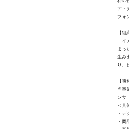
料の
ア・
フォ
【組
イメ
まっ
生み
り、
【職
当事
ンサ
＜具
・デ
・商