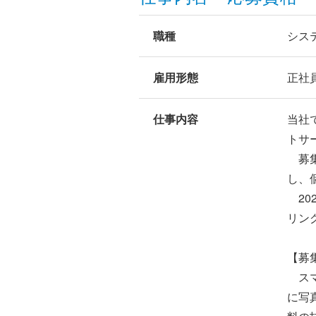
職種
シス
雇用形態
正社
仕事内容
当社
トサ
募集
し、
20
リン
【募
スマ
に写