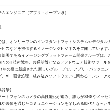
テムエンジニア（アプリ・オープン系）
員
では、オンリーワンのインスタントフォトシステムやデジタル
ービスなどを提供するイメージングビジネスを展開しています
部署であるイメージングプラットフォーム開発グループは、
個々のIT技術戦略、共通基盤となるソフトウェア技術やツール
21年の夏に新設された新しいグループで、アプリ・バックエン
グ、AI・画像処理、組み込みソフトウェアに関わるエンジニア
集背景】
ートフォンのカメラの高性能化が進み、誰もがSNSやメッセ
真や映像を通じたコミュニケーションを楽しめる時代となった