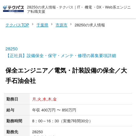
28250の求人情報 - テクパス｜IT・ 機電 ・DX・Web系エンジニ
ア転職支援
テクパスTOP
千葉県
市原市
28250の求人情報
28250
【正社員】設備保全・保守・メンテ・修理の募集要項詳細
保全エンジニア／電気・計装設備の保全／大
手石油会社
勤務日
月,火,水,木,金
給与
年収 400万円 〜 850万円
勤務時間
8：00～16：30（実働7時間30分）
勤務先
28250