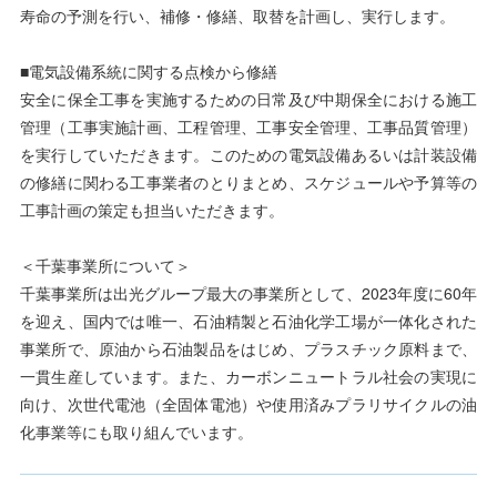
寿命の予測を行い、補修・修繕、取替を計画し、実行します。
■電気設備系統に関する点検から修繕
安全に保全工事を実施するための日常及び中期保全における施工
管理（工事実施計画、工程管理、工事安全管理、工事品質管理）
を実行していただきます。このための電気設備あるいは計装設備
の修繕に関わる工事業者のとりまとめ、スケジュールや予算等の
工事計画の策定も担当いただきます。
＜千葉事業所について＞
千葉事業所は出光グループ最大の事業所として、2023年度に60年
を迎え、国内では唯一、石油精製と石油化学工場が一体化された
事業所で、原油から石油製品をはじめ、プラスチック原料まで、
一貫生産しています。また、カーボンニュートラル社会の実現に
向け、次世代電池（全固体電池）や使用済みプラリサイクルの油
化事業等にも取り組んでいます。