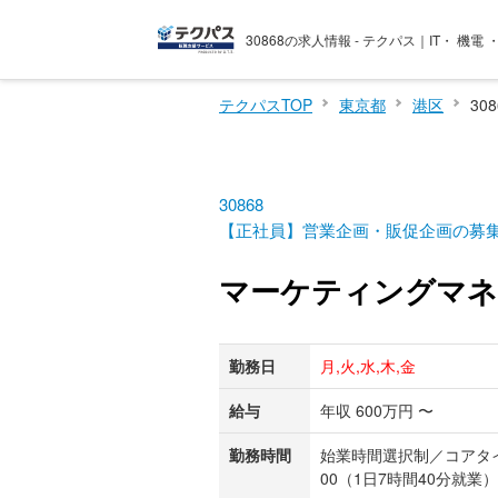
30868の求人情報 - テクパス｜IT・ 機
テクパスTOP
東京都
港区
30
30868
【正社員】営業企画・販促企画の募
マーケティングマネ
勤務日
月,火,水,木,金
給与
年収 600万円 〜
勤務時間
始業時間選択制／コアタイム
00（1日7時間40分就業）