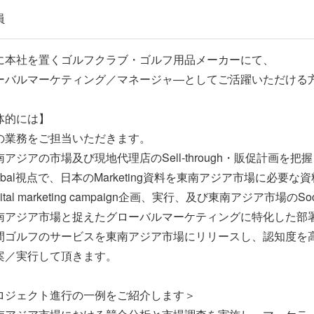
員
に本社を置くゴルフクラブ・ゴルフ用品メーカーにて、
ーバルマーケティング／マネージャ―としてご活躍いただける
体的には】
の業務をご担当いただきます。
南アジアの市場及び現地代理店のSell-through・販促計画を
obal視点で、日本のMarketing資料を東南アジア市場に必要
gital marketing campaign企画、実行、及び東南アジア市場のSo
南アジア市場と捉えたグローバルマーケティングに特化した部
間ゴルフのサービスを東南アジア市場にリリースし、認知度を
案／実行して頂きます。
ロジェクト進行の一例をご紹介します＞