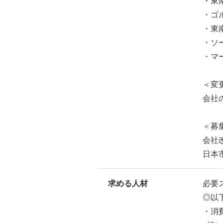
・東
・ゴ
・東
・ソ
・マ
＜変
会社
＜募
会社
日本
求める人材
必要
◎以
・