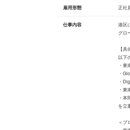
雇用形態
正社
仕事内容
港区
グロ
【具
以下
・東
・Gl
・Di
・東
・本
を立
＜プ