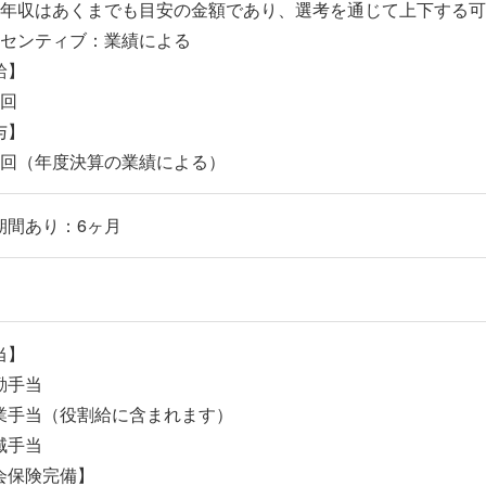
定年収はあくまでも目安の金額であり、選考を通じて上下する
ンセンティブ：業績による
給】
1回
与】
1回（年度決算の業績による）
期間あり：6ヶ月
当】
勤手当
業手当（役割給に含まれます）
域手当
会保険完備】