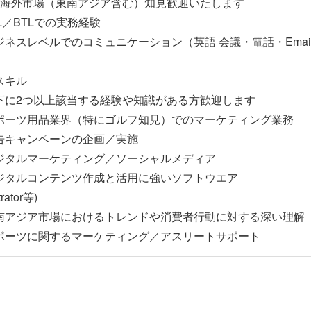
に海外市場（東南アジア含む）知見歓迎いたします
L／BTLでの実務経験
ジネスレベルでのコミュニケーション（英語 会議・電話・Emai
スキル
下に2つ以上該当する経験や知識がある方歓迎します
ポーツ用品業界（特にゴルフ知見）でのマーケティング業務
告キャンペーンの企画／実施
ジタルマーケティング／ソーシャルメディア
ジタルコンテンツ作成と活用に強いソフトウエア
ttrator等)
南アジア市場におけるトレンドや消費者行動に対する深い理解
ポーツに関するマーケティング／アスリートサポート