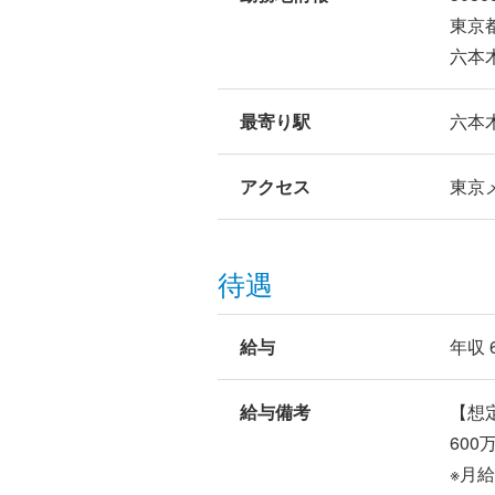
東京
六本
最寄り駅
六本
アクセス
東京
待遇
給与
年収 
給与備考
【想
600
※月