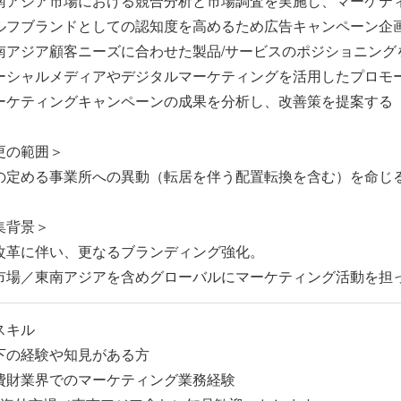
南アジア市場における競合分析と市場調査を実施し、マーケテ
ルフブランドとしての認知度を高めるため広告キャンペーン企
南アジア顧客ニーズに合わせた製品/サービスのポジショニング
ーシャルメディアやデジタルマーケティングを活用したプロモ
ーケティングキャンペーンの成果を分析し、改善策を提案する
更の範囲＞
の定める事業所への異動（転居を伴う配置転換を含む）を命じ
集背景＞
改革に伴い、更なるブランディング強化。
市場／東南アジアを含めグローバルにマーケティング活動を担
スキル
下の経験や知見がある方
消費財業界でのマーケティング業務経験