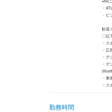
※特
・AT
・ビ
歓迎
〇以
・ス
・広
・デ
・デ
(Illus
・東
・ス
勤務時間