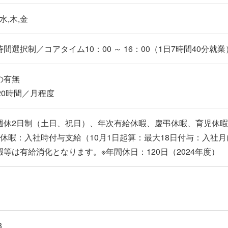
,水,木,金
間選択制／コアタイム10：00 ～ 16：00（1日7時間40分就業
の有無
20時間／月程度
週休2日制（土日、祝日）、年次有給休暇、慶弔休暇、育児休
給休暇：入社時付与支給（10月1日起算：最大18日付与：入社
暇等は有給消化となります。※年間休日：120日（2024年度）
8