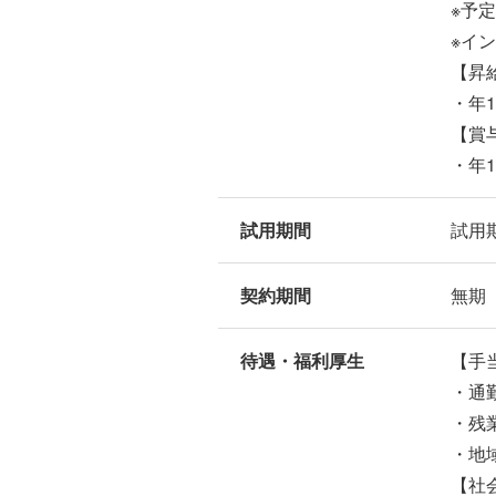
※予
※イ
【昇
・年
【賞
・年
試用期間
試用
契約期間
無期
待遇・福利厚生
【手
・通
・残
・地
【社