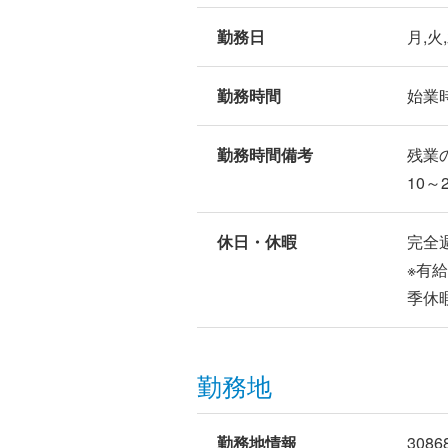
勤務日
月,火
勤務時間
始業時
勤務時間備考
残業
10～
休日・休暇
完全
※有
季休
勤務地
勤務地情報
3086