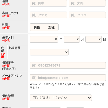
名前
※必須
名前（カナ）
※必須
性別
男性
女性
※必須
生年月日
年
月
日
※必須
住
都道府県
所
※必
須
電話番号
※必須
(半角数字)
メールアドレス
※必須
※iCloudメール以外をご入力ください（正常に届かない場合があ
ります）
最終学歴
※必須