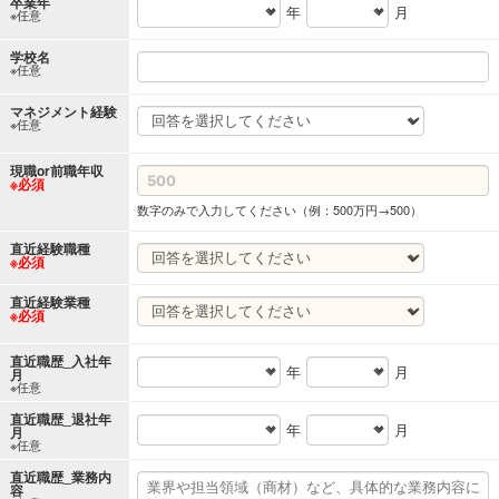
卒業年
年
月
※任意
学校名
※任意
マネジメント経験
※任意
現職or前職年収
※必須
数字のみで入力してください（例：500万円→500）
直近経験職種
※必須
直近経験業種
※必須
直近職歴_入社年
年
月
月
※任意
直近職歴_退社年
年
月
月
※任意
直近職歴_業務内
容