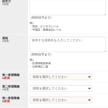
語学力
※任意
（3000文字まで）
例）
・英語：ビジネスレベル
・中国語：基礎会話レベル
資格
※任意
（3000文字まで）
例）
・応用情報技術者
・日商簿記二級
第一希望職種
※必須
第二希望職種
※任意
第一希望業種
※必須