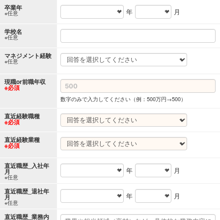
卒業年
年
月
※任意
学校名
※任意
マネジメント経験
※任意
現職or前職年収
※必須
数字のみで入力してください（例：500万円→500）
直近経験職種
※必須
直近経験業種
※必須
直近職歴_入社年
年
月
月
※任意
直近職歴_退社年
年
月
月
※任意
直近職歴_業務内