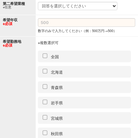
第二希望業種
※任意
希望年収
※必須
数字のみで入力してください（例：500万円→500）
希望勤務地
※複数選択可
※必須
全国
北海道
青森県
岩手県
宮城県
秋田県