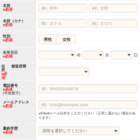
名前
※必須
名前（カナ）
※必須
性別
男性
女性
※必須
生年月日
年
月
日
※必須
住
都道府県
所
※必
須
電話番号
※必須
(半角数字)
メールアドレス
※必須
※iCloudメール以外をご入力ください（正常に届かない場合があ
ります）
最終学歴
※必須