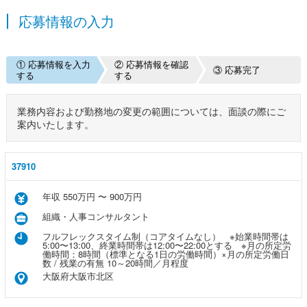
応募情報の入力
① 応募情報を入力
② 応募情報を確認
③ 応募完了
する
する
業務内容および勤務地の変更の範囲については、面談の際にご
案内いたします。
37910
年収 550万円 〜 900万円
組織・人事コンサルタント
フルフレックスタイム制（コアタイムなし） ※始業時間帯は
5:00〜13:00、終業時間帯は12:00〜22:00とする ※月の所定労
働時間：8時間（標準となる1日の労働時間）×月の所定労働日
数 / 残業の有無 10～20時間／月程度
大阪府大阪市北区