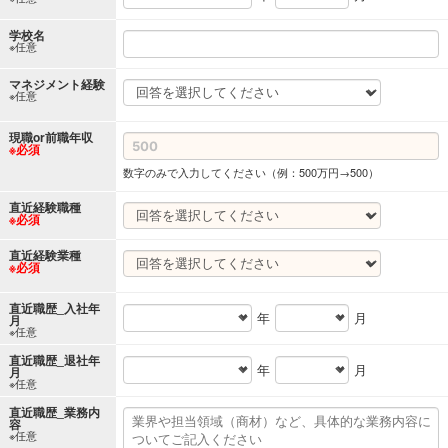
学校名
※任意
マネジメント経験
※任意
現職or前職年収
※必須
数字のみで入力してください（例：500万円→500）
直近経験職種
※必須
直近経験業種
※必須
直近職歴_入社年
年
月
月
※任意
直近職歴_退社年
年
月
月
※任意
直近職歴_業務内
容
※任意