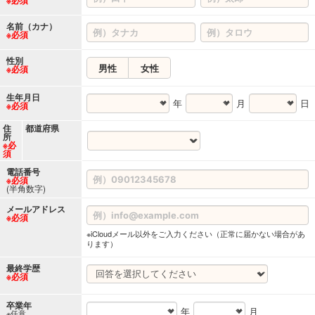
名前（カナ）
※必須
性別
男性
女性
※必須
生年月日
年
月
日
※必須
住
都道府県
所
※必
須
電話番号
※必須
(半角数字)
メールアドレス
※必須
※iCloudメール以外をご入力ください（正常に届かない場合があ
ります）
最終学歴
※必須
卒業年
年
月
※任意