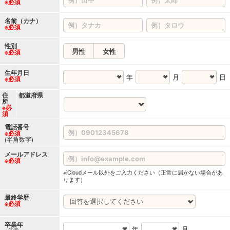
※必須
名前（カナ）
※必須
性別
男性
女性
※必須
生年月日
年
月
日
※必須
住
都道府県
所
※必
須
電話番号
※必須
(半角数字)
メールアドレス
※必須
※iCloudメール以外をご入力ください（正常に届かない場合があ
ります）
最終学歴
※必須
卒業年
年
月
※任意