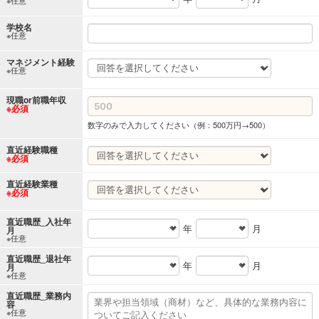
学校名
※任意
マネジメント経験
※任意
現職or前職年収
※必須
数字のみで入力してください（例：500万円→500）
直近経験職種
※必須
直近経験業種
※必須
直近職歴_入社年
年
月
月
※任意
直近職歴_退社年
年
月
月
※任意
直近職歴_業務内
容
※任意