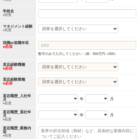
学校名
※任意
マネジメント経験
※任意
現職or前職年収
※必須
数字のみで入力してください（例：500万円→500）
直近経験職種
※必須
直近経験業種
※必須
直近職歴_入社年
年
月
月
※任意
直近職歴_退社年
年
月
月
※任意
直近職歴_業務内
容
※任意