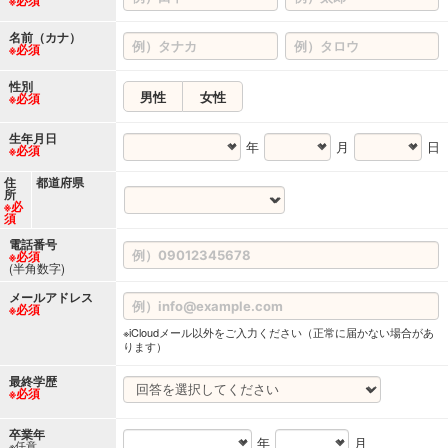
名前（カナ）
※必須
性別
男性
女性
※必須
生年月日
年
月
日
※必須
住
都道府県
所
※必
須
電話番号
※必須
(半角数字)
メールアドレス
※必須
※iCloudメール以外をご入力ください（正常に届かない場合があ
ります）
最終学歴
※必須
卒業年
年
月
※任意