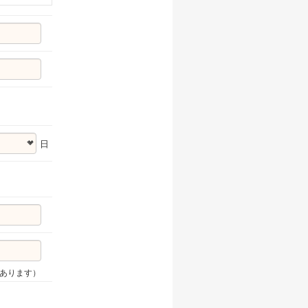
日
があります）