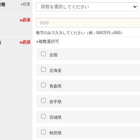
業種
※任意
※必須
数字のみで入力してください（例：500万円→500）
※複数選択可
地
※必須
全国
北海道
青森県
岩手県
宮城県
秋田県