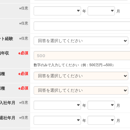
※任意
年
月
※任意
ント経験
※任意
職年収
※必須
数字のみで入力してください（例：500万円→500）
職種
※必須
業種
※必須
入社年月
※任意
年
月
退社年月
※任意
年
月