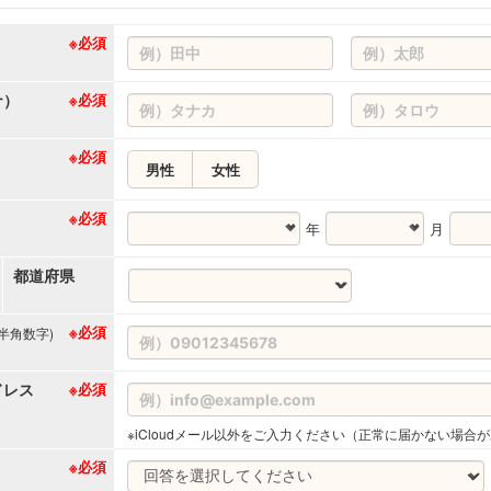
※必須
ナ）
※必須
※必須
男性
女性
※必須
年
月
都道府県
※必須
(半角数字)
ドレス
※必須
※iCloudメール以外をご入力ください（正常に届かない場合
※必須