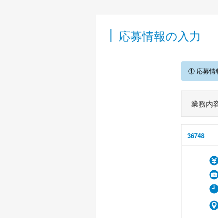
応募情報の入力
① 応募情
業務内
36748