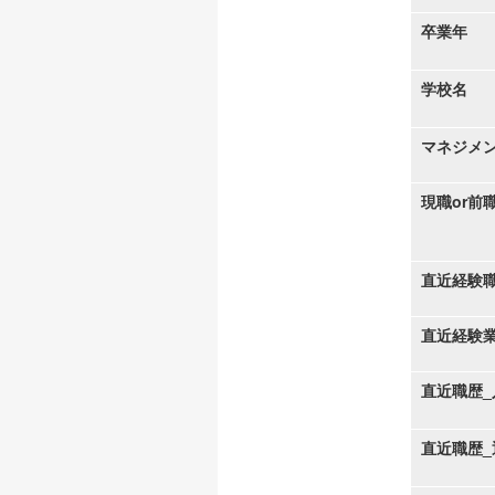
卒業年
学校名
マネジメ
現職or前
直近経験
直近経験
直近職歴_
直近職歴_