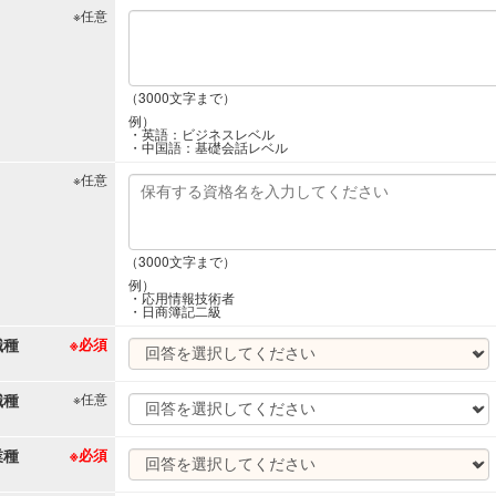
※任意
（3000文字まで）
例）
・英語：ビジネスレベル
・中国語：基礎会話レベル
※任意
（3000文字まで）
例）
・応用情報技術者
・日商簿記二級
職種
※必須
職種
※任意
業種
※必須