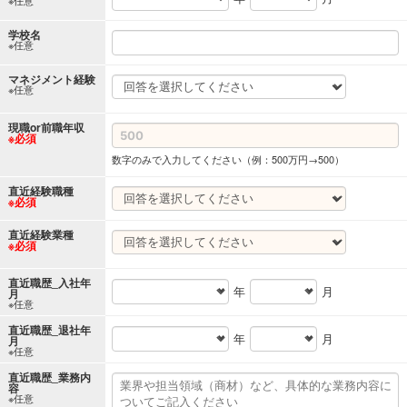
学校名
※任意
マネジメント経験
※任意
現職or前職年収
※必須
数字のみで入力してください（例：500万円→500）
直近経験職種
※必須
直近経験業種
※必須
直近職歴_入社年
年
月
月
※任意
直近職歴_退社年
年
月
月
※任意
直近職歴_業務内
容
※任意