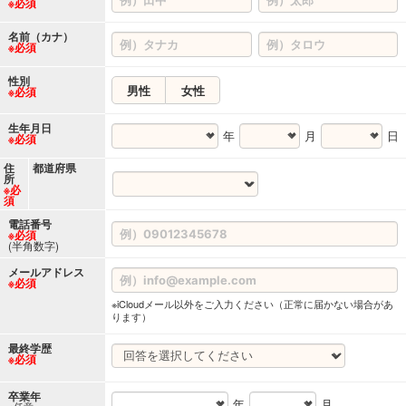
※必須
名前（カナ）
※必須
性別
男性
女性
※必須
生年月日
年
月
日
※必須
住
都道府県
所
※必
須
電話番号
※必須
(半角数字)
メールアドレス
※必須
※iCloudメール以外をご入力ください（正常に届かない場合があ
ります）
最終学歴
※必須
卒業年
年
月
※任意