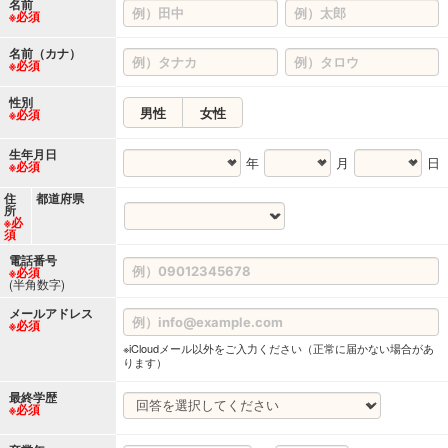
名前
※必須
名前（カナ）
※必須
性別
男性
女性
※必須
生年月日
年
月
日
※必須
住
都道府県
所
※必
須
電話番号
※必須
(半角数字)
メールアドレス
※必須
※iCloudメール以外をご入力ください（正常に届かない場合があ
ります）
最終学歴
※必須