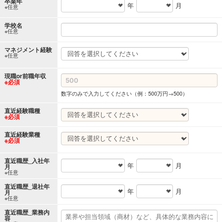
卒業年
年
月
※任意
学校名
※任意
マネジメント経験
※任意
現職or前職年収
※必須
数字のみで入力してください（例：500万円→500）
直近経験職種
※必須
直近経験業種
※必須
直近職歴_入社年
年
月
月
※任意
直近職歴_退社年
年
月
月
※任意
直近職歴_業務内
容